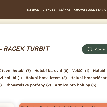
INZERCE
DISKUSE
ČLÁNKY
CHOVATELSKÉ STANIC
- RACEK TURBIT
Vložte 
štovní holubi
(7)
Holubi barevní
(6)
Voláči
(1)
Holubi 
ví holubi
(1)
Holubi hraví letem
(3)
Holubi bradavičnat
)
Chovatelské potřeby
(2)
Krmivo pro holuby
(5)