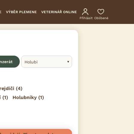
E
VÝBĚR PLEMENE
VETERINÁŘ ONLINE
Přihlásit
Oblíbené
inzerát
Holubi
rejdiči
(4)
í
(1)
Holubníky
(1)