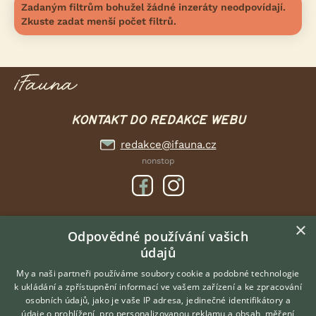
Zadaným filtrům bohužel žádné inzeráty neodpovídají.
Zkuste zadat menší počet filtrů.
KONTAKT DO REDAKCE WEBU
redakce@ifauna.cz
nonstop
×
DOMOVSKÁ STRÁNKA
Odpovědné používání vašich
údajů
INZERCE
DISKUSE
My a naši partneři používáme soubory cookie a podobné technologie
k ukládání a zpřístupnění informací ve vašem zařízení a ke zpracování
ČLÁNKY
osobních údajů, jako je vaše IP adresa, jedinečné identifikátory a
údaje o prohlížení, pro personalizovanou reklamu a obsah, měření