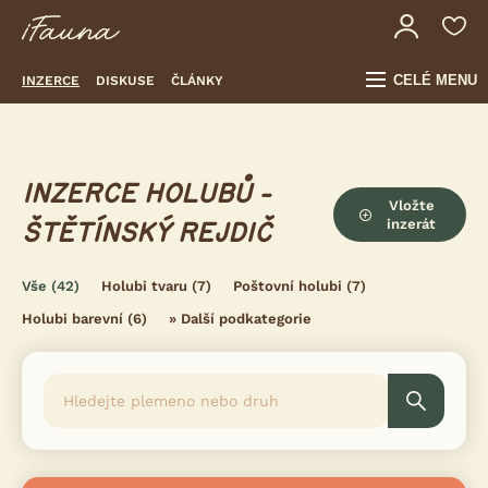
CELÉ MENU
INZERCE
DISKUSE
ČLÁNKY
INZERCE HOLUBŮ -
Vložte
inzerát
ŠTĚTÍNSKÝ REJDIČ
Vše
(42)
Holubi tvaru
(7)
Poštovní holubi
(7)
Holubi barevní
(6)
»
Další podkategorie