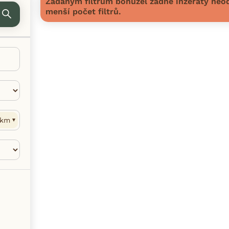
Zadaným filtrům bohužel žádné inzeráty neod
menší počet filtrů.
km