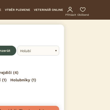
E
VÝBĚR PLEMENE
VETERINÁŘ ONLINE
Přihlásit
Oblíbené
inzerát
Holubi
rejdiči
(4)
í
(1)
Holubníky
(1)