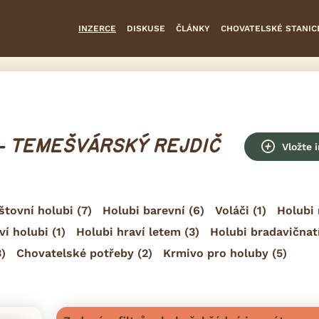
INZERCE
DISKUSE
ČLÁNKY
CHOVATELSKÉ STANIC
- TEMEŠVÁRSKÝ REJDIČ
Vložte 
štovní holubi
(7)
Holubi barevní
(6)
Voláči
(1)
Holubi 
ví holubi
(1)
Holubi hraví letem
(3)
Holubi bradavičnat
)
Chovatelské potřeby
(2)
Krmivo pro holuby
(5)