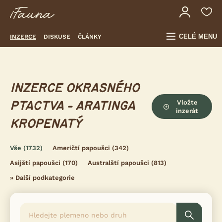
CELÉ MENU
INZERCE
DISKUSE
ČLÁNKY
INZERCE OKRASNÉHO
Vložte
PTACTVA - ARATINGA
inzerát
KROPENATÝ
Vše
(1732)
Američtí papoušci
(342)
Asijští papoušci
(170)
Australští papoušci
(813)
»
Další podkategorie