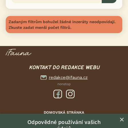
Zadaným filtrům bohužel žádné inzeráty neodpovídají.
Zkuste zadat menší počet filtrů.
KONTAKT DO REDAKCE WEBU
redakce@ifauna.cz
nonstop
DOMOVSKÁ STRÁNKA
×
INZERCE
Odpovědné používání vašich
DISKUSE