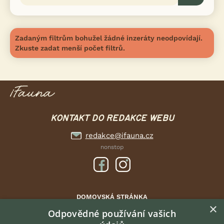
Zadaným filtrům bohužel žádné inzeráty neodpovídají.
Zkuste zadat menší počet filtrů.
KONTAKT DO REDAKCE WEBU
redakce@ifauna.cz
nonstop
DOMOVSKÁ STRÁNKA
×
INZERCE
Odpovědné používání vašich
DISKUSE