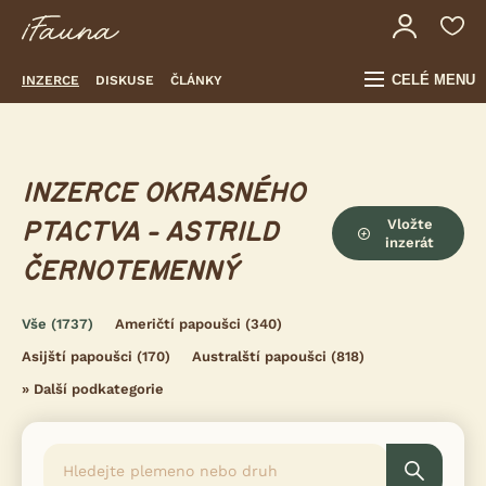
CELÉ MENU
INZERCE
DISKUSE
ČLÁNKY
INZERCE OKRASNÉHO
Vložte
PTACTVA - ASTRILD
inzerát
ČERNOTEMENNÝ
Vše
(1737)
Američtí papoušci
(340)
Asijští papoušci
(170)
Australští papoušci
(818)
»
Další podkategorie