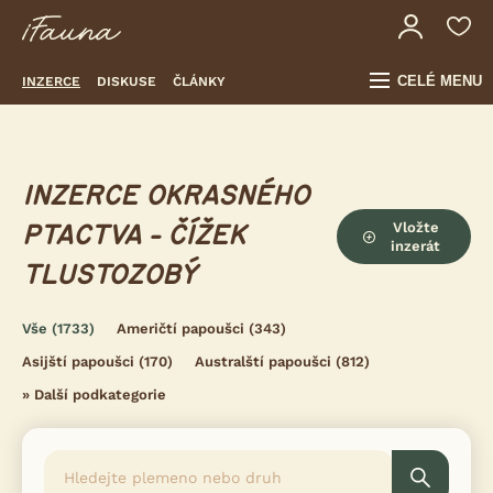
CELÉ MENU
INZERCE
DISKUSE
ČLÁNKY
INZERCE OKRASNÉHO
Vložte
PTACTVA - ČÍŽEK
inzerát
TLUSTOZOBÝ
Vše
(1733)
Američtí papoušci
(343)
Asijští papoušci
(170)
Australští papoušci
(812)
»
Další podkategorie