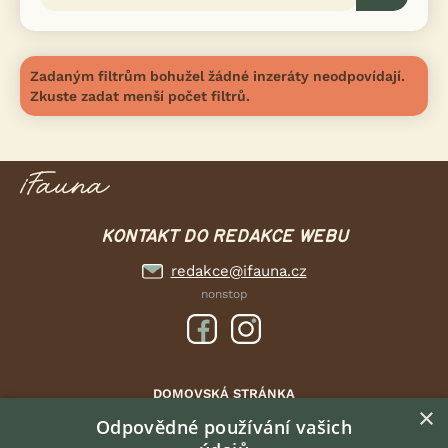
Zadaným filtrům bohužel žádné inzeráty neodpovídají.
Zkuste zadat menší počet filtrů.
KONTAKT DO REDAKCE WEBU
redakce@ifauna.cz
nonstop
DOMOVSKÁ STRÁNKA
×
INZERCE
Odpovědné používání vašich
DISKUSE