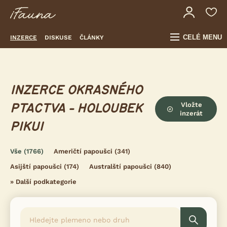
CELÉ MENU
INZERCE
DISKUSE
ČLÁNKY
INZERCE OKRASNÉHO
Vložte
PTACTVA - HOLOUBEK
inzerát
PIKUI
Vše
(1766)
Američtí papoušci
(341)
Asijští papoušci
(174)
Australští papoušci
(840)
»
Další podkategorie