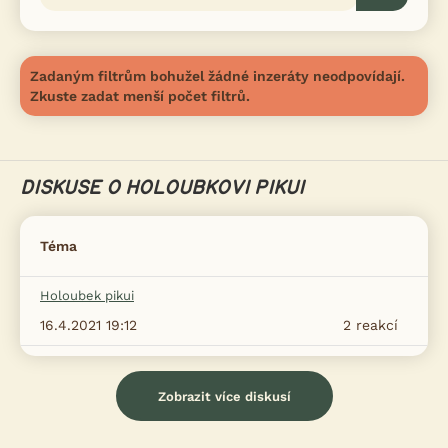
Zadaným filtrům bohužel žádné inzeráty neodpovídají.
Zkuste zadat menší počet filtrů.
DISKUSE O HOLOUBKOVI PIKUI
Téma
Holoubek pikui
16.4.2021 19:12
2
reakcí
Zobrazit více diskusí