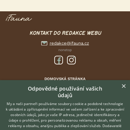
KONTAKT DO REDAKCE WEBU
redakce@ifauna.cz
nonstop
DOMOVSKÁ STRÁNKA
×
INZERCE
Odpovědné používání vašich
údajů
DISKUSE
ČLÁNKY
My a naši partneři používáme soubory cookie a podobné technologie
k ukládání a zpřístupnění informací ve vašem zařízení a ke zpracování
ATLAS
osobních údajů, jako je vaše IP adresa, jedinečné identifikátory a
údaje o prohlížení, pro personalizovanou reklamu a obsah, měření
O nás
reklamy a obsahu, analýzu publika a zlepšování služeb.
Dodavatelé