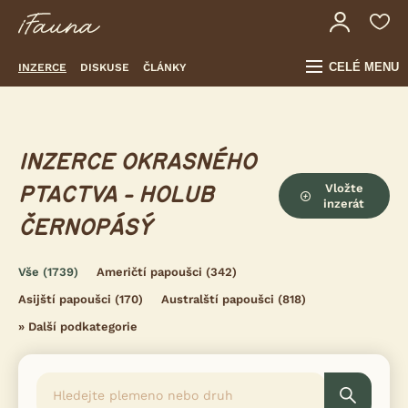
CELÉ MENU
INZERCE
DISKUSE
ČLÁNKY
INZERCE OKRASNÉHO
Vložte
PTACTVA - HOLUB
inzerát
ČERNOPÁSÝ
Vše
(1739)
Američtí papoušci
(342)
Asijští papoušci
(170)
Australští papoušci
(818)
»
Další podkategorie