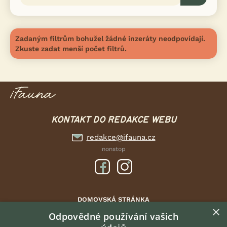
Zadaným filtrům bohužel žádné inzeráty neodpovídají.
Zkuste zadat menší počet filtrů.
KONTAKT DO REDAKCE WEBU
redakce@ifauna.cz
nonstop
DOMOVSKÁ STRÁNKA
×
INZERCE
Odpovědné používání vašich
DISKUSE