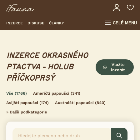
CELÉ MENU
INZERCE
DISKUSE
ČLÁNKY
INZERCE OKRASNÉHO
Vložte
PTACTVA - HOLUB
inzerát
PŘÍČKOPRSÝ
Vše
(1766)
Američtí papoušci
(341)
Asijští papoušci
(174)
Australští papoušci
(840)
»
Další podkategorie