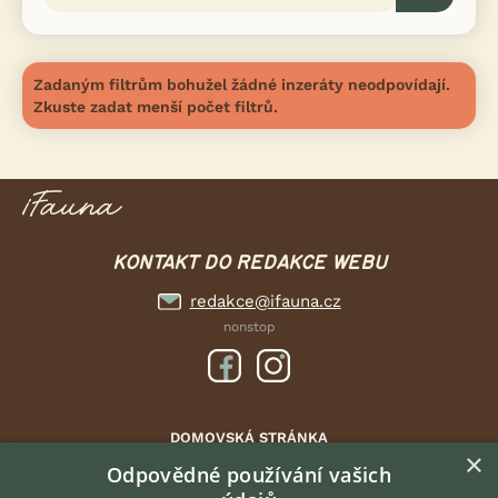
Zadaným filtrům bohužel žádné inzeráty neodpovídají.
Zkuste zadat menší počet filtrů.
KONTAKT DO REDAKCE WEBU
redakce@ifauna.cz
nonstop
DOMOVSKÁ STRÁNKA
×
INZERCE
Odpovědné používání vašich
DISKUSE