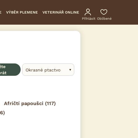
E
VÝBĚR PLEMENE
VETERINÁŘ ONLINE
Přihlásit
Oblíbené
žte
Okrasné ptactvo
erát
Afričtí papoušci
(117)
6)