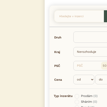
Druh
Kraj
PSČ
PSČ
Cena
Typ inzerátu
Prodám
(0)
Sháním
(0)