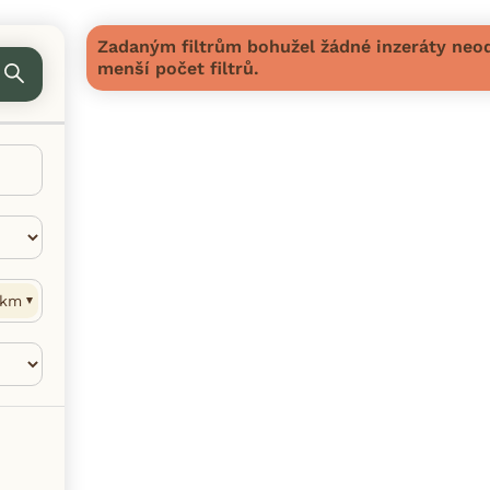
Zadaným filtrům bohužel žádné inzeráty neod
menší počet filtrů.
km