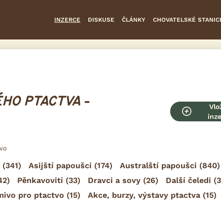
INZERCE
DISKUSE
ČLÁNKY
CHOVATELSKÉ STANIC
HO PTACTVA -
Vlo
inz
tvo
(341)
Asijští papoušci
(174)
Australští papoušci
(840)
42)
Pěnkavovití
(33)
Dravci a sovy
(26)
Další čeledi
(3
mivo pro ptactvo
(15)
Akce, burzy, výstavy ptactva
(15)