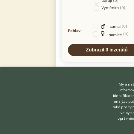
Daruji
(0)
Vyměním
(0)
(0)
- samci
Pohlaví
(0)
- samice
My a naš
informac
identifikát
analýzu pub
také pro tyt
KONTAKT DO REDAKCE
volby s
WEBU
oprávněn
redakce@ifauna.cz
nonstop