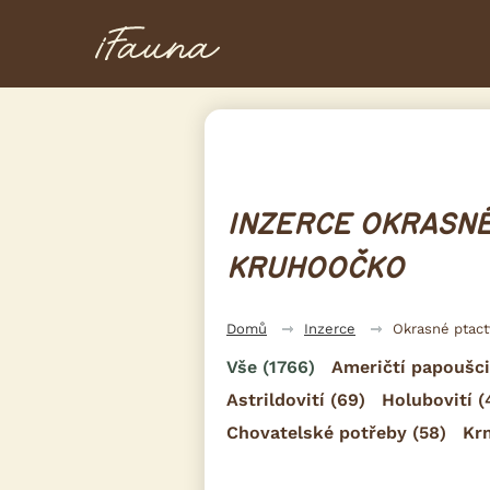
INZERCE OKRASNÉ
KRUHOOČKO
Domů
Inzerce
Okrasné ptac
Vše
(1766)
Američtí papoušci
Astrildovití
(69)
Holubovití
(
Chovatelské potřeby
(58)
Kr