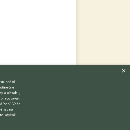
×
ístupnění
Hledáte zvířecího kamaráda?
jedinečné
Zdarma vám poradí
my a obsahu,
VETERINÁŘ ONLINE
zpracovávat
Přihlášení
ařízení. Vaše
KONZULTOVAT S VETERINÁŘEM
léhat na
Registrace
te kdykoli