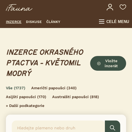
CELÉ MENU
INZERCE
DISKUSE
ČLÁNKY
INZERCE OKRASNÉHO
Vložte
PTACTVA - KVĚTOMIL
inzerát
MODRÝ
Vše
(1737)
Američtí papoušci
(340)
Asijští papoušci
(170)
Australští papoušci
(818)
»
Další podkategorie