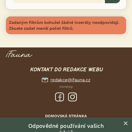
Zadaným filtrům bohužel žádné inzeráty neodpovídají.
Zkuste zadat menší počet filtrů.
KONTAKT DO REDAKCE WEBU
redakce@ifauna.cz
nonstop
DOMOVSKÁ STRÁNKA
×
INZERCE
Odpovědné používání vašich
DISKUSE