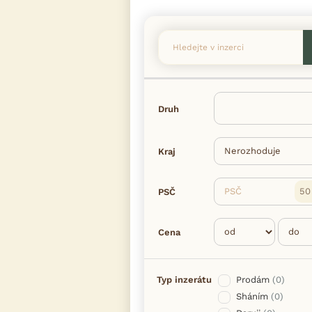
Druh
Kraj
PSČ
PSČ
Cena
Typ inzerátu
Prodám
(0)
Sháním
(0)