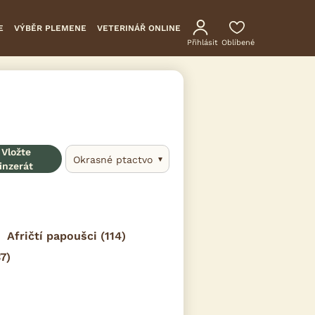
E
VÝBĚR PLEMENE
VETERINÁŘ ONLINE
Přihlásit
Oblíbené
Vložte
Okrasné ptactvo
inzerát
Afričtí papoušci
(114)
7)