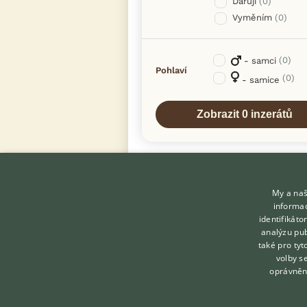
Daruji
(0)
Vyměním
(0)
(0)
- samci
Pohlaví
(0)
- samice
My a naš
informac
identifikát
analýzu pub
také pro tyt
KONTAKT DO REDAKCE
volby s
WEBU
oprávněn
redakce@ifauna.cz
nonstop