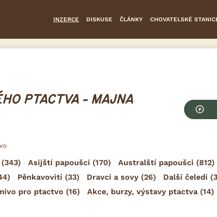
INZERCE
DISKUSE
ČLÁNKY
CHOVATELSKÉ STANIC
HO PTACTVA - MAJNA
tvo
(343)
Asijští papoušci
(170)
Australští papoušci
(812)
44)
Pěnkavovití
(33)
Dravci a sovy
(26)
Další čeledi
(3
mivo pro ptactvo
(16)
Akce, burzy, výstavy ptactva
(14)