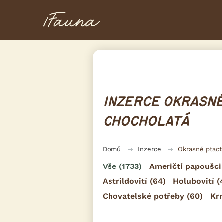
INZERCE OKRASNÉ
CHOCHOLATÁ
Domů
Inzerce
Okrasné ptac
Vše
(1733)
Američtí papoušci
Astrildovití
(64)
Holubovití
(
Chovatelské potřeby
(60)
Kr