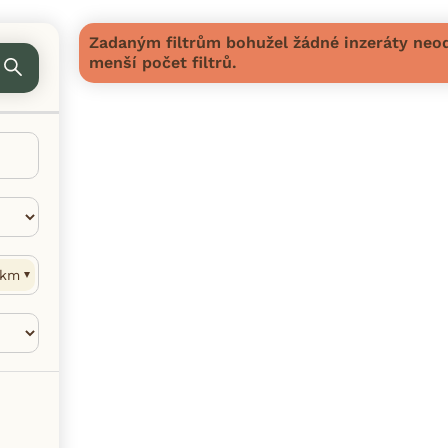
Zadaným filtrům bohužel žádné inzeráty neod
menší počet filtrů.
km