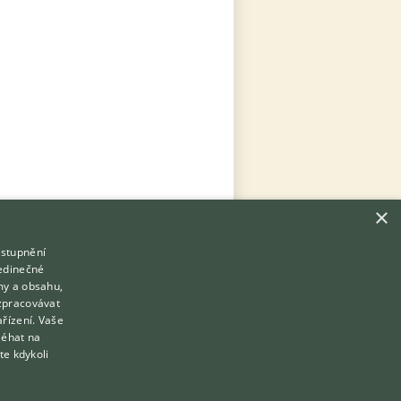
×
ístupnění
Hledáte zvířecího kamaráda?
jedinečné
Zdarma vám poradí
my a obsahu,
VETERINÁŘ ONLINE
zpracovávat
Přihlášení
ařízení. Vaše
KONZULTOVAT S VETERINÁŘEM
léhat na
Registrace
te kdykoli