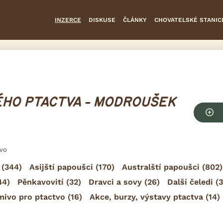
INZERCE
DISKUSE
ČLÁNKY
CHOVATELSKÉ STANIC
HO PTACTVA - MODROUŠEK
tvo
(344)
Asijští papoušci
(170)
Australští papoušci
(802)
44)
Pěnkavovití
(32)
Dravci a sovy
(26)
Další čeledi
(3
mivo pro ptactvo
(16)
Akce, burzy, výstavy ptactva
(14)