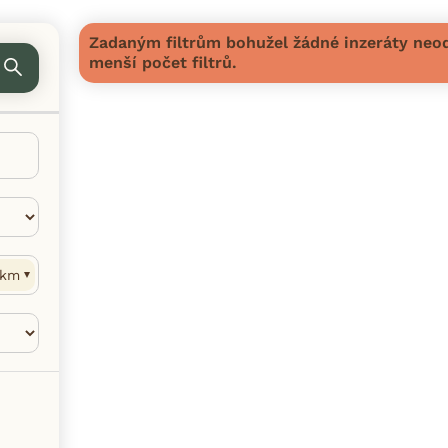
Zadaným filtrům bohužel žádné inzeráty neod
menší počet filtrů.
km