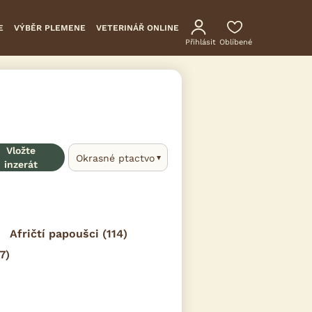
E
VÝBĚR PLEMENE
VETERINÁŘ ONLINE
Přihlásit
Oblíbené
Vložte
Okrasné ptactvo
inzerát
Afričtí papoušci
(114)
7)