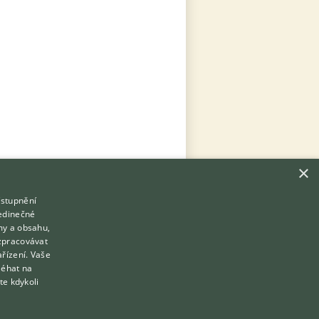
×
ístupnění
Hledáte zvířecího kamaráda?
jedinečné
Zdarma vám poradí
my a obsahu,
VETERINÁŘ ONLINE
zpracovávat
Přihlášení
ařízení. Vaše
KONZULTOVAT S VETERINÁŘEM
léhat na
Registrace
te kdykoli