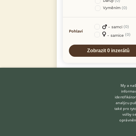
Daruji
(0)
Vyměním
(0)
(0)
- samci
Pohlaví
(0)
- samice
My a naš
informac
identifikát
analýzu pub
také pro tyt
KONTAKT DO REDAKCE
volby s
WEBU
oprávněn
redakce@ifauna.cz
nonstop