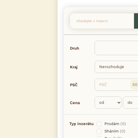
Druh
Kraj
PSČ
PSČ
Cena
Typ inzerátu
Prodám
(0)
Sháním
(0)