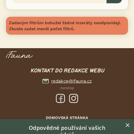
Zadaným filtrům bohužel žádné inzeráty neodpovídají.
Zkuste zadat menší počet filtrů.
KONTAKT DO REDAKCE WEBU
redakce@ifauna.cz
nonstop
DOMOVSKÁ STRÁNKA
×
INZERCE
Odpovědné používání vašich
DISKUSE