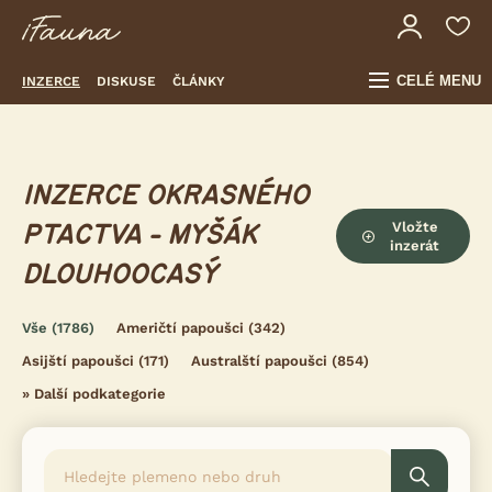
CELÉ MENU
INZERCE
DISKUSE
ČLÁNKY
INZERCE OKRASNÉHO
Vložte
PTACTVA - MYŠÁK
inzerát
DLOUHOOCASÝ
Vše
(1786)
Američtí papoušci
(342)
Asijští papoušci
(171)
Australští papoušci
(854)
»
Další podkategorie