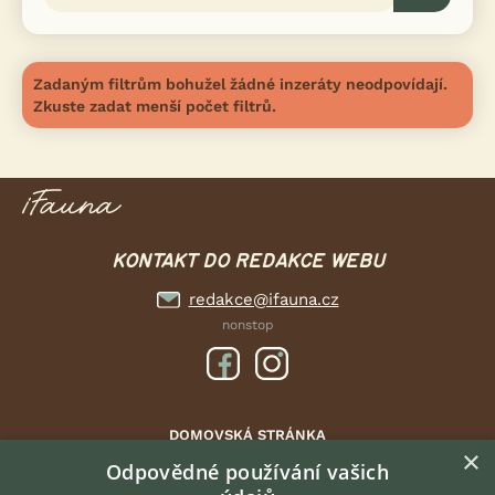
Zadaným filtrům bohužel žádné inzeráty neodpovídají.
Zkuste zadat menší počet filtrů.
KONTAKT DO REDAKCE WEBU
redakce@ifauna.cz
nonstop
DOMOVSKÁ STRÁNKA
×
INZERCE
Odpovědné používání vašich
DISKUSE