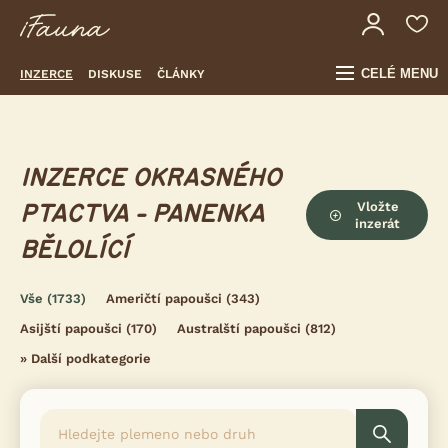
CELÉ MENU
INZERCE
DISKUSE
ČLÁNKY
INZERCE OKRASNÉHO
Vložte
PTACTVA - PANENKA
inzerát
BĚLOLÍCÍ
Vše
(1733)
Američtí papoušci
(343)
Asijští papoušci
(170)
Australští papoušci
(812)
»
Další podkategorie