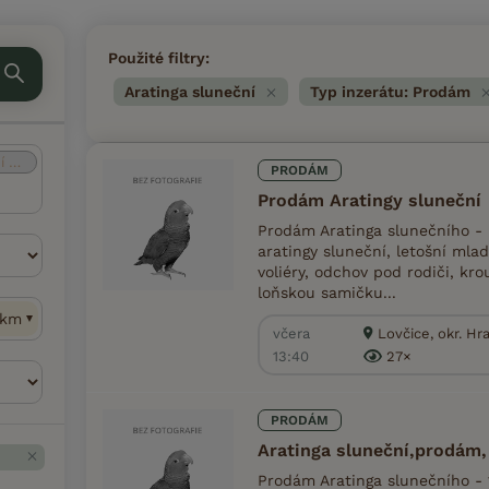
Použité filtry:
Aratinga sluneční
Typ inzerátu: Prodám
ní
(13)
PRODÁM
Prodám Aratingy sluneční
Prodám Aratinga slunečního - D
aratingy sluneční, letošní mlad
voliéry, odchov pod rodiči, kr
loňskou samičku...
km
včera
Lovčice, okr. Hr
13:40
27×
PRODÁM
Aratinga sluneční,prodám,
Prodám Aratinga slunečního - 1