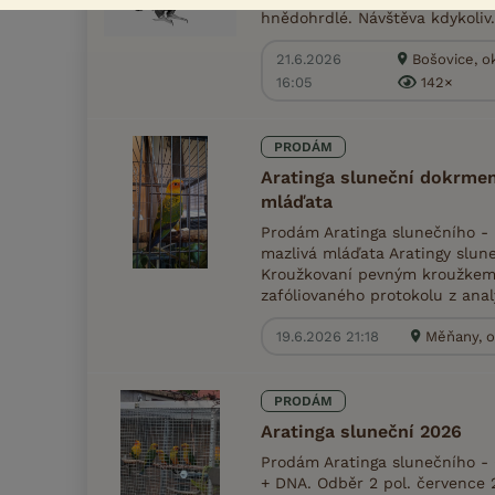
hnědohrdlé. Návštěva kdykoliv.
21.6.2026
Bošovice, o
16:05
142×
PRODÁM
Aratinga sluneční dokrmen
mláďata
Prodám Aratinga slunečního -
mazlivá mláďata Aratingy slune
Kroužkovaní pevným kroužkem,
zafóliovaného protokolu z analý
19.6.2026 21:18
Měňany, o
PRODÁM
Aratinga sluneční 2026
Prodám Aratinga slunečního - 
+ DNA. Odběr 2 pol. července