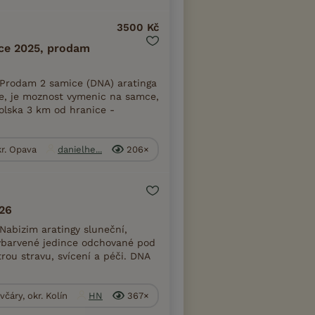
3500 Kč
ice 2025, prodam
 Prodam 2 samice (DNA) aratinga
e, je moznost vymenic na samce,
lska 3 km od hranice -
kr. Opava
danielhe...
206×
026
Nabizim aratingy sluneční,
 vybarvené jedince odchované pod
strou stravu, svícení a péči. DNA
včáry, okr. Kolín
HN
367×