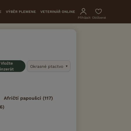
E
VÝBĚR PLEMENE
VETERINÁŘ ONLINE
Přihlásit
Oblíbené
Vložte
Okrasné ptactvo
inzerát
Afričtí papoušci
(117)
6)