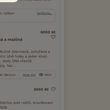
kr. Vyškov
lenka.pa...
6000 Kč
á a mazlivá
 Ručně dokrmená, ochočená a
ční (dvě holky a jeden kluk).
 testy DNA včetně
zy. Nar...
kr. Beroun
lima-jlm
263×
3000 Kč
Odchov pod rodiči, kroužkovaní
 2026