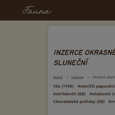
INZERCE OKRASNÉ
SLUNEČNÍ
Domů
Inzerce
Okrasné ptac
Vše
(1748)
Američtí papoušci
Astrildovití
(68)
Holubovití
(
Chovatelské potřeby
(58)
Kr