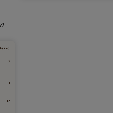
VI
Reakcí
6
1
12