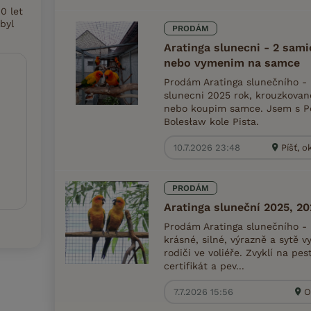
0 let
byl
PRODÁM
Aratinga slunecni - 2 sam
nebo vymenim na samce
Prodám Aratinga slunečního -
slunecni 2025 rok, krouzkovan
nebo koupim samce. Jsem s Po
Bolesław kole Pista.
10.7.2026 23:48
Píšť, o
PRODÁM
Aratinga sluneční 2025, 2
Prodám Aratinga slunečního - 
krásné, silné, výrazně a sytě
rodiči ve voliéře. Zvyklí na pe
certifikát a pev...
7.7.2026 15:56
O