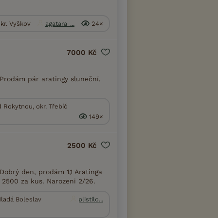
kr. Vyškov
agatara_...
24×
7000 Kč
Prodám pár aratingy sluneční,
 Rokytnou, okr. Třebíč
149×
2500 Kč
Dobrý den, prodám 1,1 Aratinga
 2500 za kus. Narozeni 2/26.
Mladá Boleslav
plistilo...