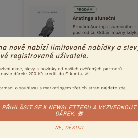
PRODÁM
Aratinga sluneční
Prodám Aratinga slunečního - 
pod rodiči. Odběr možný kdykol
28.6.2026 13:01
Bošovice, o
na nově nabízí limitované nabídky a slev
vé registrované uživatele.
PRODÁM
uzivní akce, slevy a novinky od našich ověřených partnerů
Aratinga sluneční
 navíc dárek: 200 Kč kredit do F-konta. 🎉
Prodám Aratinga slunečního - 
2025 ,pod rodiči,.Perfektní st
formací o souhlasu s marketingem třetích stran najdete
.
zde
25.6.2026 08:39
Klatovy,
PŘIHLÁSIT SE K NEWSLETTERU A VYZVEDNOUT
DÁREK. 🎁
PRODÁM
Aratinga sluneční
NE, DĚKUJI
Prodám Aratinga slunečního - 
pod rodiči. Dále aratingy, zlat