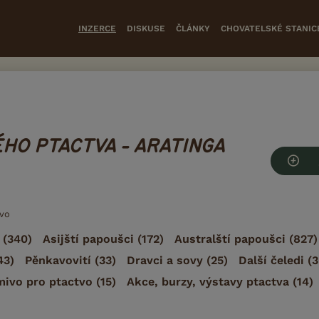
INZERCE
DISKUSE
ČLÁNKY
CHOVATELSKÉ STANIC
HO PTACTVA - ARATINGA
tvo
(340)
Asijští papoušci
(172)
Australští papoušci
(827)
43)
Pěnkavovití
(33)
Dravci a sovy
(25)
Další čeledi
(3
mivo pro ptactvo
(15)
Akce, burzy, výstavy ptactva
(14)