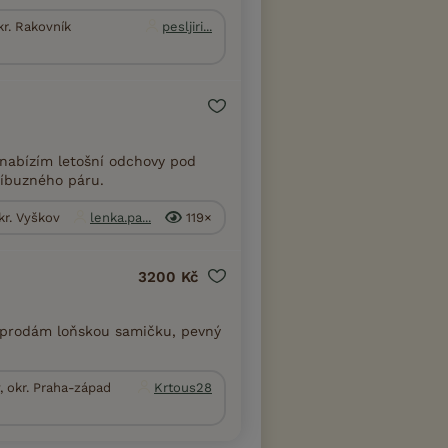
kr. Rakovník
pesljiri...
nabízím letošní odchovy pod
říbuzného páru.
kr. Vyškov
lenka.pa...
119×
3200 Kč
 prodám loňskou samičku, pevný
, okr. Praha-západ
Krtous28