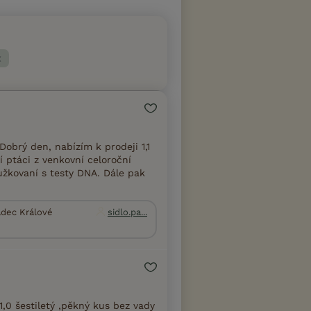
obrý den, nabízím k prodeji 1,1
í ptáci z venkovní celoroční
oužkovaní s testy DNA. Dále pak
adec Králové
sidlo.pa...
,0 šestiletý ,pěkný kus bez vady