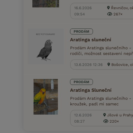
16.6.2026
Řevničov, o
09:54
267×
PRODÁM
Aratinga sluneční
Prodám Aratinga slunečního - 
rodiči, možnost sestavení nep
13.6.2026 12:36
Bošovice, o
PRODÁM
Aratinga Sluneční
Prodám Aratinga slunečního -
kroužek, padl mi samec
12.6.2026
Jílové u Prahy
08:27
220×