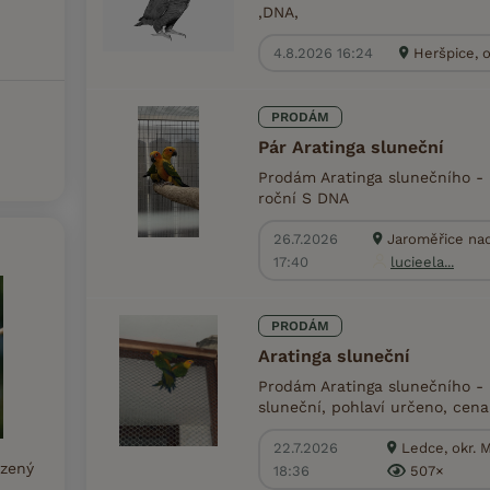
,DNA,
4.8.2026 16:24
Heršpice, o
PRODÁM
Pár Aratinga sluneční
Prodám Aratinga slunečního - 
roční S DNA
26.7.2026
Jaroměřice nad
17:40
lucieela...
PRODÁM
Aratinga sluneční
Prodám Aratinga slunečního - 
sluneční, pohlaví určeno, cena
22.7.2026
Ledce, okr. 
azený
18:36
507×