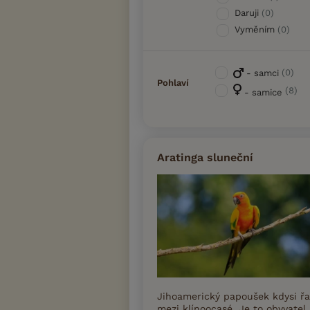
Daruji
(0)
Vyměním
(0)
(0)
- samci
Pohlaví
(8)
- samice
Aratinga sluneční
Jihoamerický papoušek kdysi ř
mezi klínoocasé. Je to obyvatel