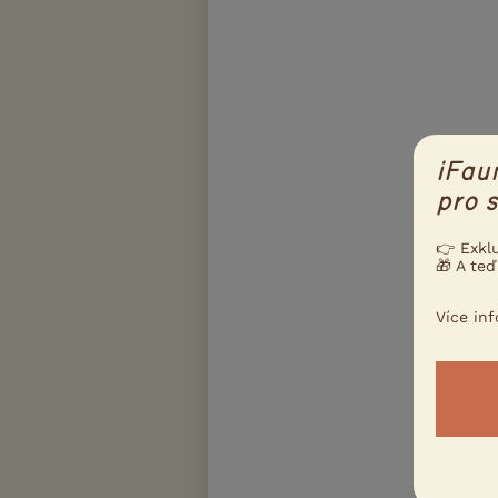
iFau
pro s
👉 Exkl
🎁 A teď
Více in