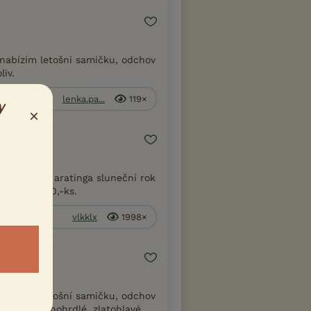
nabízím letošní samičku, odchov
iv.
kr. Vyškov
lenka.pa...
119×
y
×
Prodám 0,1 aratinga sluneční rok
av.Cena 3500,-ks.
 okr. Klatovy
vlkklx
1998×
nabízím letošní samičku, odchov
očelé, červenohrdlé, zlatohlavé,