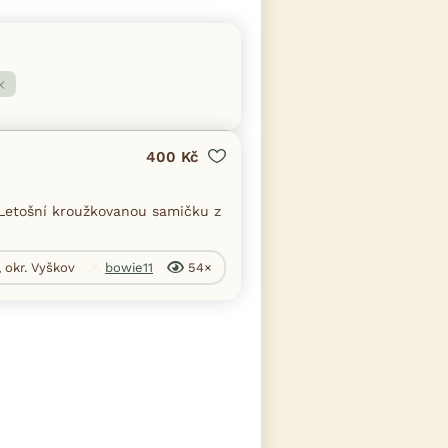
400 Kč
etošní kroužkovanou samičku z
, okr. Vyškov
bowie11
54×