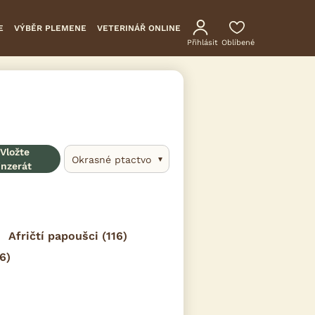
E
VÝBĚR PLEMENE
VETERINÁŘ ONLINE
Přihlásit
Oblíbené
Vložte
Okrasné ptactvo
inzerát
Afričtí papoušci
(116)
6)