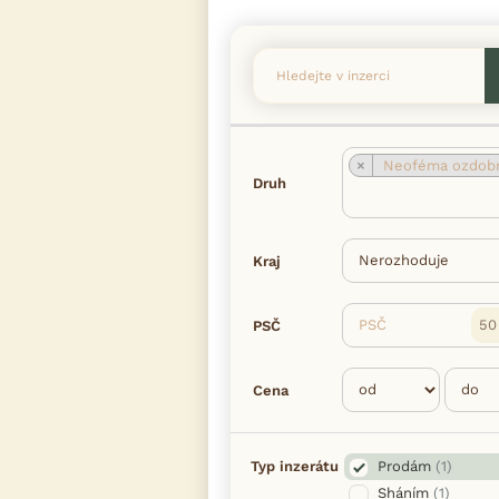
×
Neoféma ozdob
Druh
Kraj
PSČ
PSČ
Cena
Typ inzerátu
Prodám
(1)
Sháním
(1)