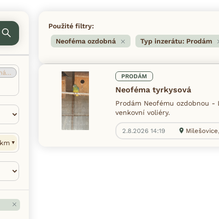
Použité filtry:
Neoféma ozdobná
Typ inzerátu: Prodám
ná
(1)
PRODÁM
Neoféma tyrkysová
Prodám Neofému ozdobnou - L
venkovní voliéry.
2.8.2026 14:19
Milešovice
km