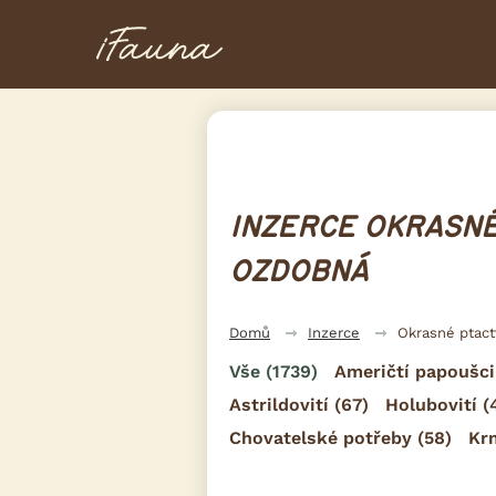
INZERCE OKRASNÉ
OZDOBNÁ
Domů
Inzerce
Okrasné ptac
Vše
(1739)
Američtí papoušci
Astrildovití
(67)
Holubovití
(
Chovatelské potřeby
(58)
Kr