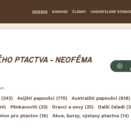
INZERCE
DISKUSE
ČLÁNKY
CHOVATELSKÉ STANIC
HO PTACTVA - NEOFÉMA
tvo
(342)
Asijští papoušci
(170)
Australští papoušci
(818)
44)
Pěnkavovití
(33)
Dravci a sovy
(25)
Další čeledi
(3
mivo pro ptactvo
(16)
Akce, burzy, výstavy ptactva
(14)