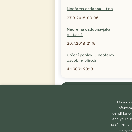
Neofema ozdobná lutino
27.9.2018 00:06
Neofema ozdobná-jaká
mutace?
20.7.2018 21:15
Určení pohlaví u neofemy
ozdobné přírodní
4.1.2021 23:18
Zobrazit více diskusí
My a naš
informac
identifikát
analýzu pub
také pro tyt
KONTAKT DO REDAKCE
volby s