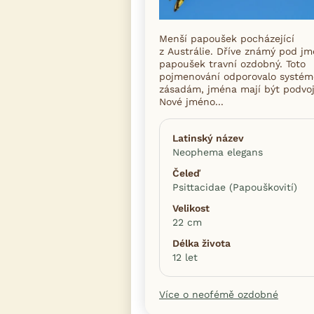
Menší papoušek pocházející
z Austrálie. Dříve známý pod j
papoušek travní ozdobný. Toto
pojmenování odporovalo systé
zásadám, jména mají být podvoj
Nové jméno...
Latinský název
Neophema elegans
Čeleď
Psittacidae (Papouškovití)
Velikost
22 cm
Délka života
12 let
Více o neofémě ozdobné