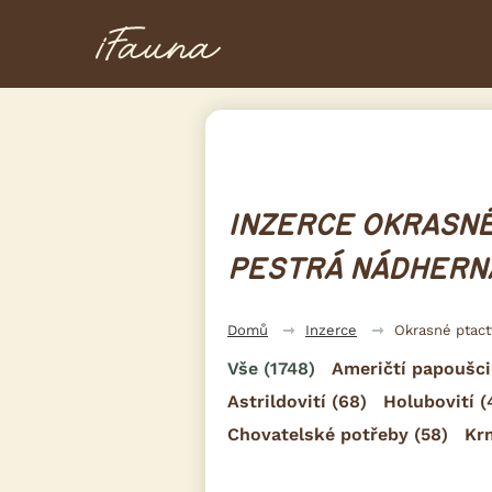
INZERCE OKRASNÉ
PESTRÁ NÁDHERN
Domů
Inzerce
Okrasné ptac
Vše
(1748)
Američtí papoušci
Astrildovití
(68)
Holubovití
(
Chovatelské potřeby
(58)
Kr