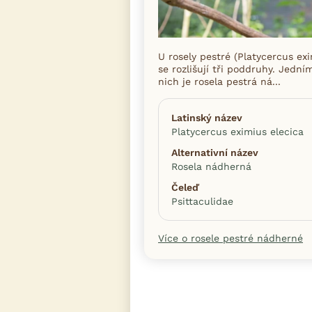
U rosely pestré (Platycercus exi
se rozlišují tři poddruhy. Jední
nich je rosela pestrá ná...
Latinský název
Platycercus eximius elecica
Alternativní název
Rosela nádherná
Čeleď
Psittaculidae
Více o rosele pestré nádherné