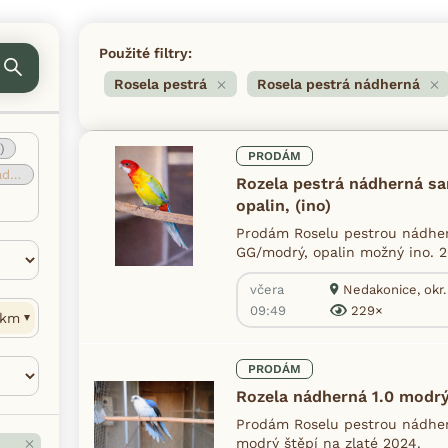
Použité filtry:
Rosela pestrá
Rosela pestrá nádherná
)
PRODÁM
ná
(9)
Rozela pestrá nádherná s
opalin, (ino)
Prodám Roselu pestrou nádher
GG/modrý, opalin možný ino. 2
včera
Nedakonice, okr.
09:49
229×
km
PRODÁM
Rozela nádherná 1.0 modrý
Prodám Roselu pestrou nádhe
modrý štěpí na zlaté 2024.