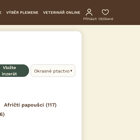
E
VÝBĚR PLEMENE
VETERINÁŘ ONLINE
Přihlásit
Oblíbené
Vložte
Okrasné ptactvo
inzerát
Afričtí papoušci
(117)
6)