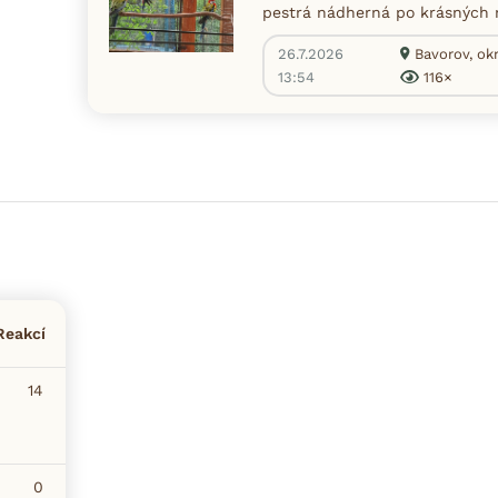
pestrá nádherná po krásných r
26.7.2026
Bavorov, okr
13:54
116×
Reakcí
14
0