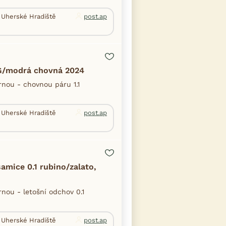
. Uherské Hradiště
post.ap
G/modrá chovná 2024
nou - chovnou páru 1.1
. Uherské Hradiště
post.ap
amice 0.1 rubino/zalato,
ou - letošní odchov 0.1
. Uherské Hradiště
post.ap