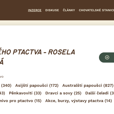
INZERCE
DISKUSE
ČLÁNKY
CHOVATELSKÉ STANIC
HO PTACTVA - ROSELA
Á
tvo
(340)
Asijští papoušci
(172)
Australští papoušci
(827)
43)
Pěnkavovití
(33)
Dravci a sovy
(25)
Další čeledi
(3
mivo pro ptactvo
(15)
Akce, burzy, výstavy ptactva
(14)