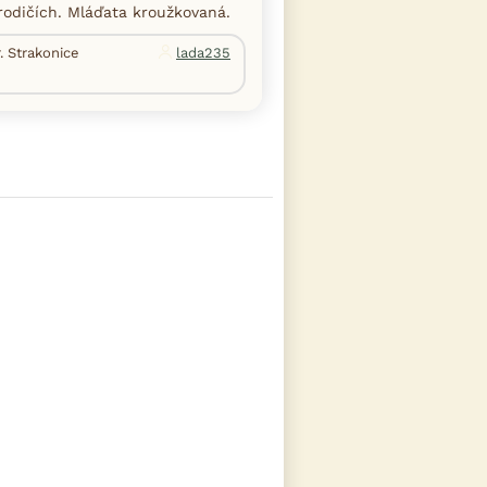
odičích. Mláďata kroužkovaná.
. Strakonice
lada235