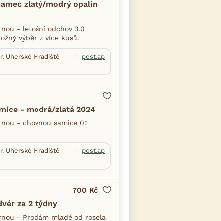
samec zlatý/modrý opalin
nou - letošní odchov 3.0
ožný výběr z více kusů.
r. Uherské Hradiště
post.ap
mice - modrá/zlatá 2024
nou - chovnou samice 0.1
r. Uherské Hradiště
post.ap
700 Kč
dvér za 2 týdny
rnou - Prodám mladé od rosela