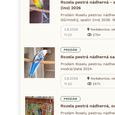
Rozela pestrá nádherná - 
(ino) 2026
Prodám Roselu pestrou nádher
GG/modrý, opalin (ino) 2026. M
3.8.2026
Nedakonice, ok
11:22
270×
PRODÁM
Rozela pestrá nádherná sa
Prodám Roselu pestrou nádher
modrá/zlatá 2024.
3.8.2026
Nedakonice, ok
11:20
257×
PRODÁM
Rozela pestrá nádherná, o
Prodám Roselu pestrou nádhe