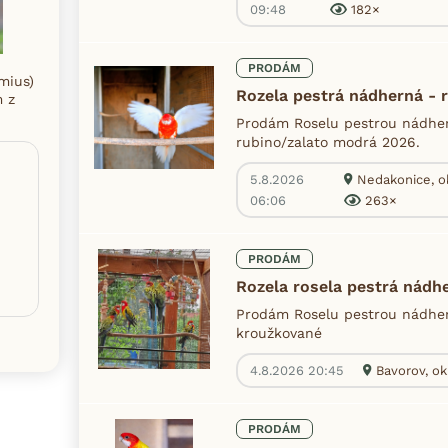
09:48
182×
PRODÁM
mius)
Rozela pestrá nádherná - 
m z
Prodám Roselu pestrou nádhern
rubino/zalato modrá 2026.
5.8.2026
Nedakonice, o
06:06
263×
PRODÁM
Rozela rosela pestrá nádh
Prodám Roselu pestrou nádher
kroužkované
4.8.2026 20:45
Bavorov, ok
PRODÁM