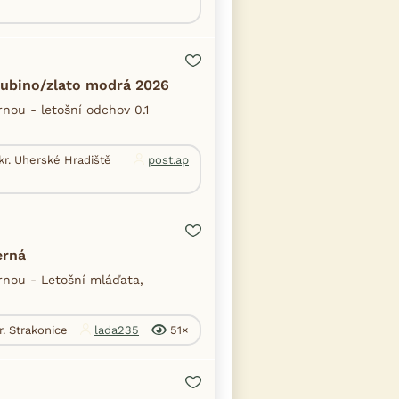
rubino/zlato modrá 2026
ou - letošní odchov 0.1
kr. Uherské Hradiště
post.ap
erná
nou - Letošní mláďata,
r. Strakonice
lada235
51×