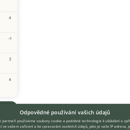
4
-1
2
4
Odpovědné používání vašich údajů
i partneři používáme soubory cookie a podobné technologie k ukládání a zpř
í ve vašem zařízení a ke zpracování osobních údajů, jako je vaše IP adresa, 