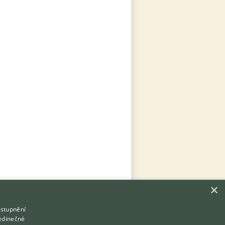
×
ístupnění
Hledáte zvířecího kamaráda?
jedinečné
Zdarma vám poradí