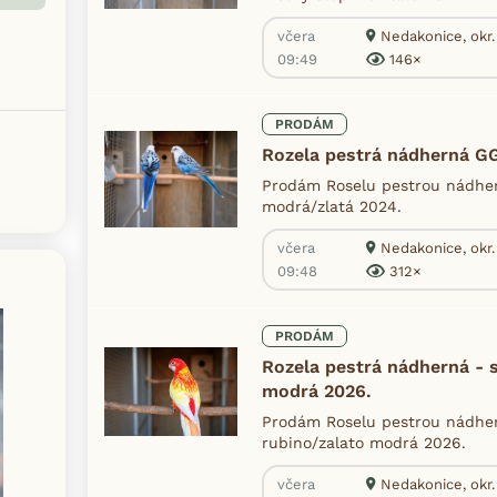
včera
Nedakonice, okr
09:49
146×
PRODÁM
Rozela pestrá nádherná G
Prodám Roselu pestrou nádher
modrá/zlatá 2024.
včera
Nedakonice, okr
09:48
312×
PRODÁM
Rozela pestrá nádherná - s
modrá 2026.
Prodám Roselu pestrou nádhern
rubino/zalato modrá 2026.
včera
Nedakonice, okr