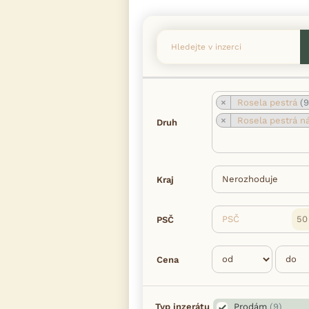
×
Rosela pestrá
(9
×
Rosela pestrá nádher
Druh
Kraj
PSČ
PSČ
Cena
Typ inzerátu
Prodám
(9)