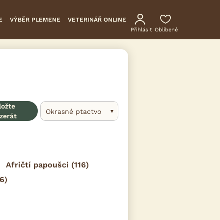
E
VÝBĚR PLEMENE
VETERINÁŘ ONLINE
Přihlásit
Oblíbené
ložte
Okrasné ptactvo
zerát
Afričtí papoušci
(116)
6)