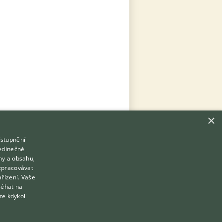
×
ístupnění
Hledáte zvířecího kamaráda?
jedinečné
Zdarma vám poradí
my a obsahu,
VETERINÁŘ ONLINE
zpracovávat
Přihlášení
ařízení. Vaše
KONZULTOVAT S VETERINÁŘEM
léhat na
Registrace
te kdykoli