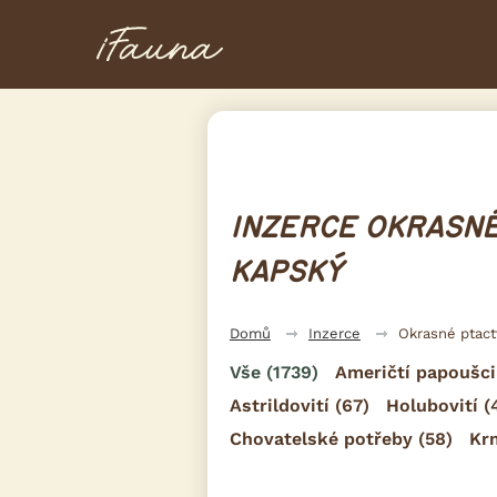
INZERCE OKRASNÉ
KAPSKÝ
Domů
Inzerce
Okrasné ptac
Vše
(1739)
Američtí papoušci
Astrildovití
(67)
Holubovití
(
Chovatelské potřeby
(58)
Kr