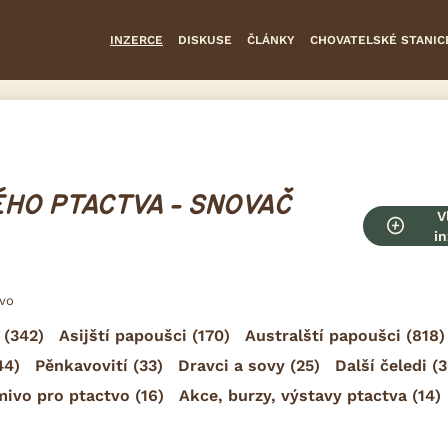
INZERCE
DISKUSE
ČLÁNKY
CHOVATELSKÉ STANIC
HO PTACTVA - SNOVAČ
V
in
tvo
(342)
Asijští papoušci
(170)
Australští papoušci
(818)
44)
Pěnkavovití
(33)
Dravci a sovy
(25)
Další čeledi
(3
mivo pro ptactvo
(16)
Akce, burzy, výstavy ptactva
(14)