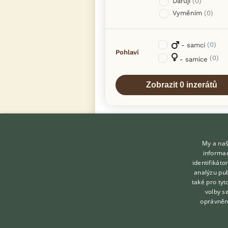
Daruji
(0)
Vyměním
(0)
(0)
- samci
Pohlaví
(0)
- samice
My a naš
informac
identifikát
analýzu pub
také pro tyt
KONTAKT DO REDAKCE
volby s
WEBU
oprávněn
redakce@ifauna.cz
nonstop