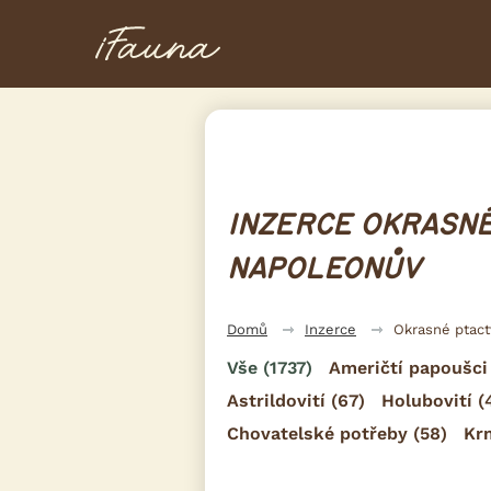
INZERCE OKRASNÉ
NAPOLEONŮV
Domů
Inzerce
Okrasné ptac
Vše
(1737)
Američtí papoušci
Astrildovití
(67)
Holubovití
(
Chovatelské potřeby
(58)
Kr