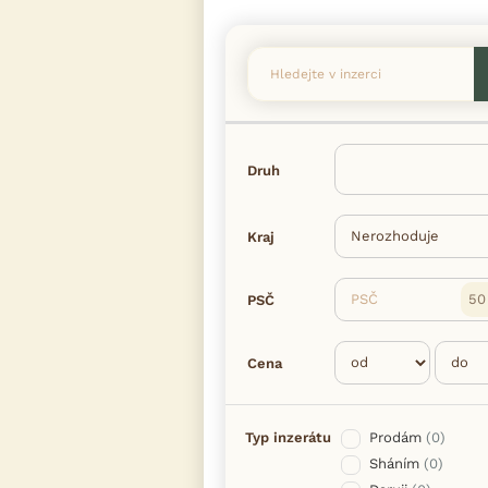
Druh
Kraj
PSČ
PSČ
Cena
Typ inzerátu
Prodám
(0)
Sháním
(0)