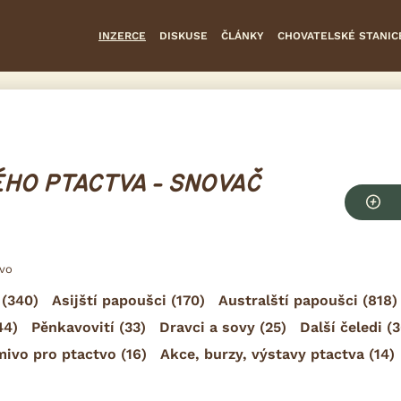
INZERCE
DISKUSE
ČLÁNKY
CHOVATELSKÉ STANIC
HO PTACTVA - SNOVAČ
tvo
(340)
Asijští papoušci
(170)
Australští papoušci
(818)
44)
Pěnkavovití
(33)
Dravci a sovy
(25)
Další čeledi
(3
mivo pro ptactvo
(16)
Akce, burzy, výstavy ptactva
(14)