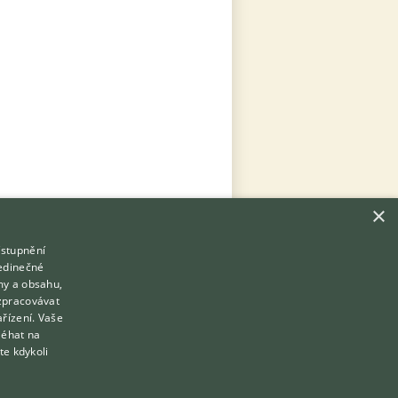
×
ístupnění
Hledáte zvířecího kamaráda?
jedinečné
Zdarma vám poradí
my a obsahu,
VETERINÁŘ ONLINE
zpracovávat
Přihlášení
ařízení. Vaše
KONZULTOVAT S VETERINÁŘEM
léhat na
Registrace
te kdykoli