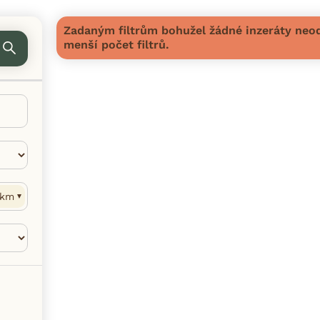
Zadaným filtrům bohužel žádné inzeráty neod
menší počet filtrů.
km