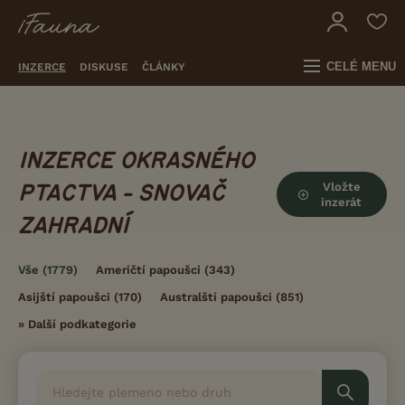
CELÉ MENU
INZERCE
DISKUSE
ČLÁNKY
INZERCE OKRASNÉHO
Vložte
PTACTVA - SNOVAČ
inzerát
ZAHRADNÍ
Vše
(1779)
Američtí papoušci
(343)
Asijští papoušci
(170)
Australští papoušci
(851)
»
Další podkategorie