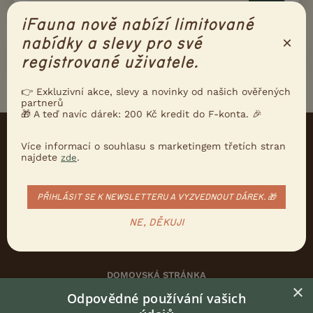
iFauna nově nabízí limitované
×
nabídky a slevy pro své
Zadaným filtrům bohužel žádné inzeráty neodpovídají.
registrované uživatele.
Zkuste zadat menší počet filtrů.
👉 Exkluzivní akce, slevy a novinky od našich ověřených
partnerů
🎁 A teď navíc dárek: 200 Kč kredit do F-konta. 🎉
Více informací o souhlasu s marketingem třetích stran
najdete
.
zde
KONTAKT DO REDAKCE WEBU
redakce@ifauna.cz
PŘIHLÁSIT SE K NEWSLETTERU A VYZVEDNOUT DÁREK. 🎁
nonstop
NE, DĚKUJI
DOMOVSKÁ STRÁNKA
×
INZERCE
Odpovědné používání vašich
DISKUSE