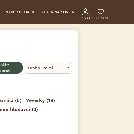
E
VÝBĚR PLEMENE
VETERINÁŘ ONLINE
Přihlásit
Oblíbené
ložte
Drobní savci
zerát
smáci
(6)
Veverky
(19)
mní hlodavci
(3)