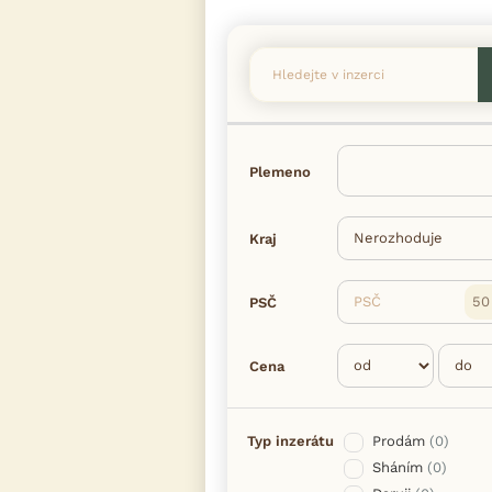
Plemeno
Kraj
PSČ
PSČ
Cena
Typ inzerátu
Prodám
(0)
Sháním
(0)