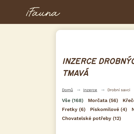
INZERCE DROBNÝC
TMAVÁ
Domů
Inzerce
Drobní savci
Vše
(168)
Morčata
(56)
Křeč
Fretky
(6)
Pískomilové
(4)
Chovatelské potřeby
(12)