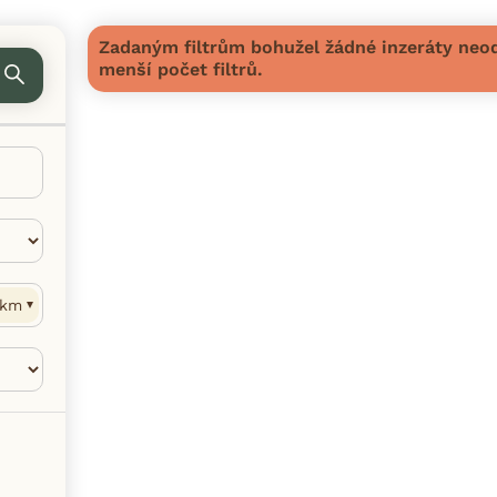
Zadaným filtrům bohužel žádné inzeráty neod
menší počet filtrů.
km