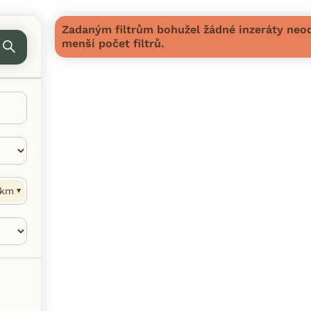
Zadaným filtrům bohužel žádné inzeráty neod
menší počet filtrů.
km