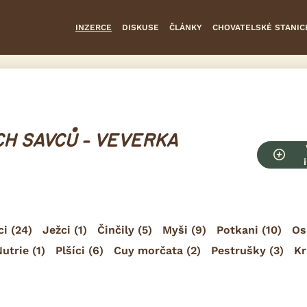
INZERCE
DISKUSE
ČLÁNKY
CHOVATELSKÉ STANIC
H SAVCŮ - VEVERKA
ci
(24)
Ježci
(1)
Činčily
(5)
Myši
(9)
Potkani
(10)
Os
Nutrie
(1)
Plšíci
(6)
Cuy morčata
(2)
Pestrušky
(3)
Kr