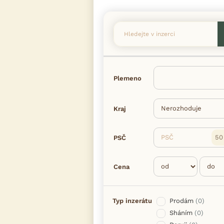
Plemeno
Kraj
PSČ
PSČ
Cena
Typ inzerátu
Prodám
(0)
Sháním
(0)