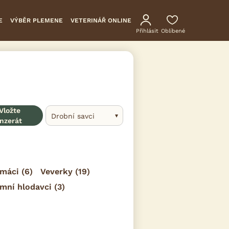
E
VÝBĚR PLEMENE
VETERINÁŘ ONLINE
Přihlásit
Oblíbené
Vložte
Drobní savci
inzerát
máci
(6)
Veverky
(19)
mní hlodavci
(3)