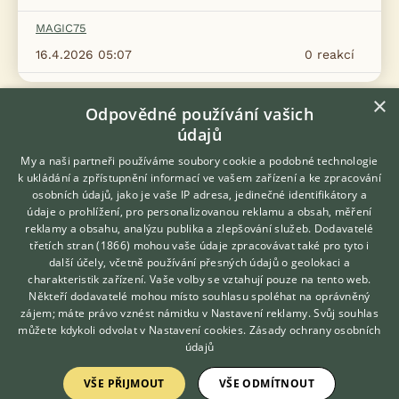
MAGIC75
16.4.2026 05:07
0
reakcí
×
Odpovědné používání vašich
Zobrazit více diskusí
údajů
My a naši partneři používáme soubory cookie a podobné technologie
k ukládání a zpřístupnění informací ve vašem zařízení a ke zpracování
osobních údajů, jako je vaše IP adresa, jedinečné identifikátory a
údaje o prohlížení, pro personalizovanou reklamu a obsah, měření
reklamy a obsahu, analýzu publika a zlepšování služeb.
Dodavatelé
třetích stran (1866)
mohou vaše údaje zpracovávat také pro tyto i
Hledáte zvířecího kamaráda?
další účely, včetně používání přesných údajů o geolokaci a
KONTAKT DO REDAKCE WEBU
Zdarma vám poradí
charakteristik zařízení. Vaše volby se vztahují pouze na tento web.
VETERINÁŘ ONLINE
redakce@ifauna.cz
Někteří dodavatelé mohou místo souhlasu spoléhat na oprávněný
KONZULTOVAT S
zájem; máte právo vznést námitku v
Nastavení reklamy
. Svůj souhlas
nonstop
VETERINÁŘEM
můžete kdykoli odvolat v
Nastavení cookies
.
Zásady ochrany osobních
údajů
VŠE PŘIJMOUT
VŠE ODMÍTNOUT