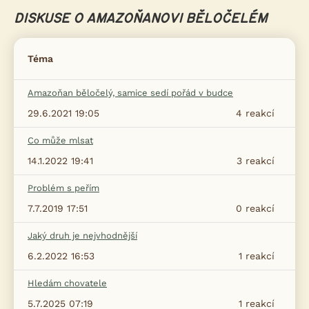
DISKUSE O AMAZOŇANOVI BĚLOČELÉM
Téma
Amazoňan běločelý, samice sedí pořád v budce
29.6.2021 19:05
4
reakcí
Co může mlsat
14.1.2022 19:41
3
reakcí
Problém s peřím
7.7.2019 17:51
0
reakcí
Jaký druh je nejvhodnější
6.2.2022 16:53
1
reakcí
Hledám chovatele
5.7.2025 07:19
1
reakcí