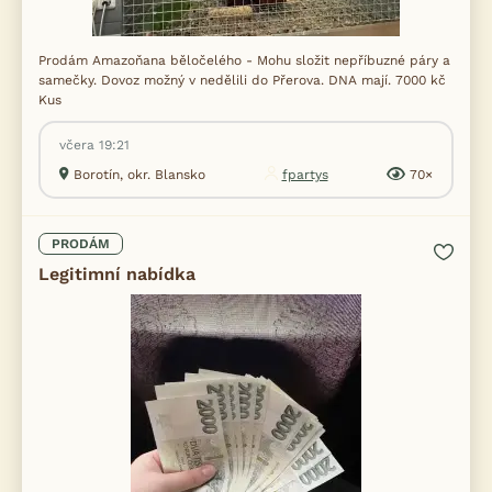
Prodám Amazoňana běločelého - Mohu složit nepříbuzné páry a
samečky. Dovoz možný v nedělili do Přerova. DNA mají. 7000 kč
Kus
včera 19:21
Borotín, okr. Blansko
fpartys
70×
PRODÁM
Legitimní nabídka