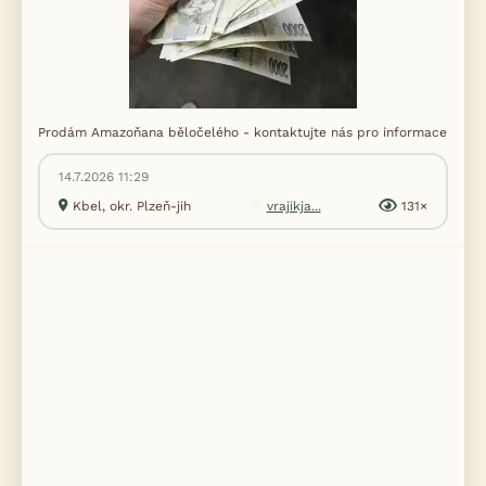
Prodám Amazoňana běločelého - kontaktujte nás pro informace
14.7.2026 11:29
Kbel, okr. Plzeň-jih
vrajikja...
131×