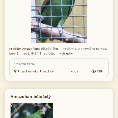
Prodám Amazoňana běločelého - Prodám 1, 0 chovného samce.
Loni 3 mladé. Stáří 9 let. Všechny drápky.
1.7.2026 19:34
Prostějov, okr. Prostějov
vope
135×
Amazoňan běločelý