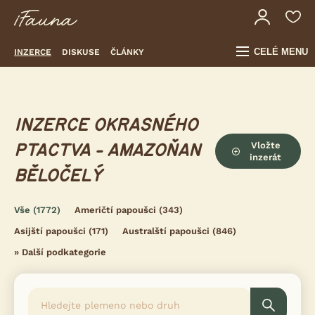
CELÉ MENU
INZERCE
DISKUSE
ČLÁNKY
INZERCE OKRASNÉHO
Vložte
PTACTVA - AMAZOŇAN
inzerát
BĚLOČELÝ
Vše
(1772)
Američtí papoušci
(343)
Asijští papoušci
(171)
Australští papoušci
(846)
»
Další podkategorie