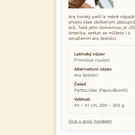
Ara horský patří k méně nápad
přesto však oblíbeným zástupc
arů. Také jeho domovinou je Již
Amerika, setkat se můžete i s
označením ara šedolící.
Latinský název
Primolius couloni
Alternativní název
Ara šedolící
Čeleď
Psittacidae (Papouškovití)
Velikost
40 - 41 cm, 200 - 300 g
Více o arovi horském