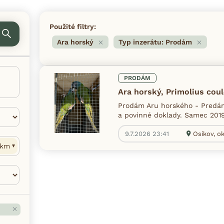
Použité filtry:
Ara horský
Typ inzerátu: Prodám
PRODÁM
Ara horský, Primolius coul
Prodám Aru horského - Predám
a povinné doklady. Samec 201
9.7.2026 23:41
Osikov, ok
km