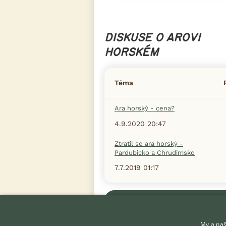
DISKUSE O AROVI
HORSKÉM
Téma
Ara horský - cena?
4.9.2020 20:47
Ztratil se ara horský -
Pardubicko a Chrudimsko
7.7.2019 01:17
Zobrazit více diskusí
My a naš