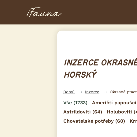
INZERCE OKRASNÉ
HORSKÝ
Domů
Inzerce
Okrasné ptac
Vše
(1733)
Američtí papoušci
Astrildovití
(64)
Holubovití
(
Chovatelské potřeby
(60)
Kr