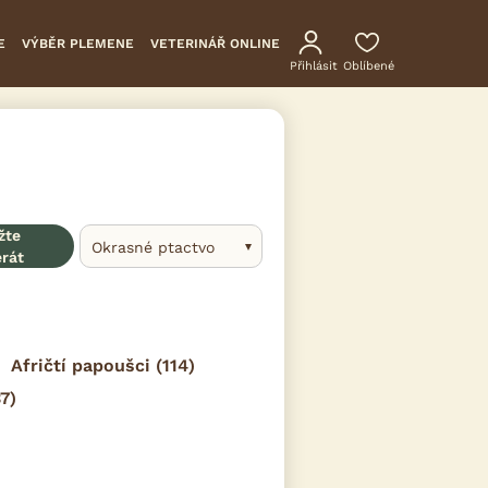
E
VÝBĚR PLEMENE
VETERINÁŘ ONLINE
Přihlásit
Oblíbené
žte
Okrasné ptactvo
erát
Afričtí papoušci
(114)
7)