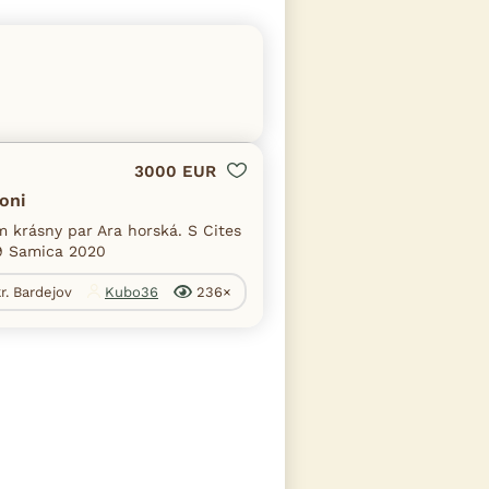
3000 EUR
oni
 krásny par Ara horská. S Cites
9 Samica 2020
r. Bardejov
Kubo36
236×