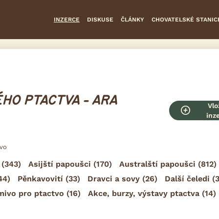
INZERCE
DISKUSE
ČLÁNKY
CHOVATELSKÉ STANIC
HO PTACTVA - ARA
Vlo
inz
tvo
(343)
Asijští papoušci
(170)
Australští papoušci
(812)
44)
Pěnkavovití
(33)
Dravci a sovy
(26)
Další čeledi
(3
mivo pro ptactvo
(16)
Akce, burzy, výstavy ptactva
(14)