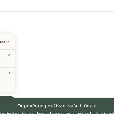
Reakcí
2
0
Odpovědné používání vašich údajů
i partneři používáme soubory cookie a podobné technologie k ukládání a zpř