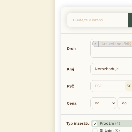
×
Ara zelenokřídl
Druh
Kraj
PSČ
PSČ
Cena
Typ inzerátu
Prodám
(4)
Sháním
(0)