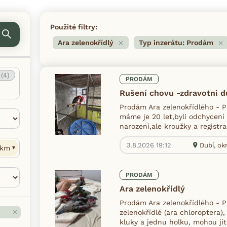
Použité filtry:
Ara zelenokřídlý
Typ inzerátu: Prodám
ý
(4)
PRODÁM
Rušení chovu -zdravotni 
Prodám Ara zelenokřídlého - 
máme je 20 let,byli odchycení 
narození,ale kroužky a registra
3.8.2026 19:12
Dubí, okr
km
PRODÁM
Ara zelenokřídlý
Prodám Ara zelenokřídlého - 
zelenokřídlé (ara chloroptera)
kluky a jednu holku, mohou jí