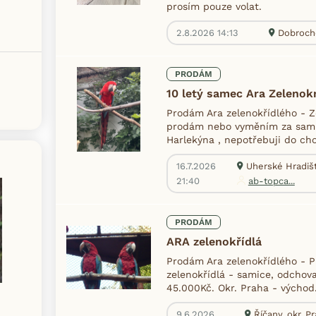
prosím pouze volat.
2.8.2026 14:13
Dobrocho
PRODÁM
10 letý samec Ara Zelenokr
Prodám Ara zelenokřídlého - 
prodám nebo vyměním za sami
Harlekýna , nepotřebuji do chov
16.7.2026
Uherské Hradišt
21:40
ab-topca...
PRODÁM
ARA zelenokřídlá
Prodám Ara zelenokřídlého - 
zelenokřídlá - samice, odchov
45.000Kč. Okr. Praha - východ
9.6.2026
Říčany, okr. 