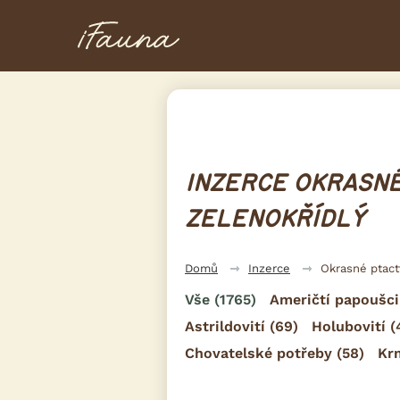
INZERCE OKRASNÉ
ZELENOKŘÍDLÝ
Domů
Inzerce
Okrasné ptac
Vše
(1765)
Američtí papoušci
Astrildovití
(69)
Holubovití
(
Chovatelské potřeby
(58)
Kr