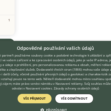
1
Odpovědné používání vašich údajů
i partneři používáme soubory cookie a podobné technologie k ukládání a zpř
í ve vašem zařízení a ke zpracování osobních údajů, jako je vaše IP adresa, 
ory a údaje o prohlížení, pro personalizovanou reklamu a obsah, měření rekla
lika a zlepšování služeb.
Dodavatelé třetích stran (1866)
mohou vaše údaje 
DOMOVSKÁ STRÁNKA
O nás
o i další účely, včetně používání přesných údajů o geolokaci a charakteristik z
e vztahují pouze na tento web. Někteří dodavatelé mohou místo souhlasu spo
INZERCE
Kontakt
ý zájem; máte právo vznést námitku v
Nastavení reklamy
. Svůj souhlas může
DISKUSE
Možnosti zvýraznění inzerátů
odvolat v
Nastavení cookies
.
Zásady ochrany osobních údajů
ČLÁNKY
Podmínky užití
VŠE PŘIJMOUT
VŠE ODMÍTNOUT
ATLAS
Zpracování osobních údajů
PŘIZPŮSOBIT