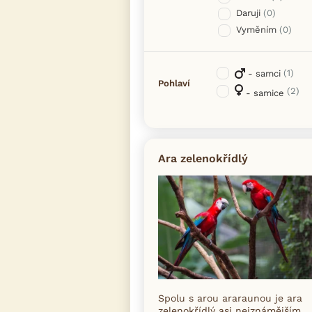
Daruji
(0)
Vyměním
(0)
(1)
- samci
Pohlaví
(2)
- samice
Ara zelenokřídlý
Spolu s arou araraunou je ara
zelenokřídlý asi nejznámějším