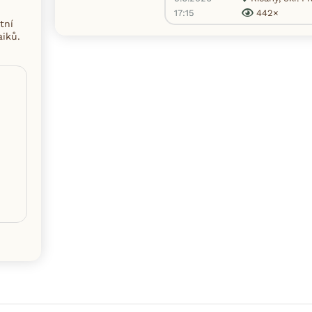
17:15
442×
tní
aiků.