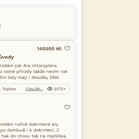
140000 Kč
důvody
Prodám pár Ara chloroptera
z volné přírody takže nevím rok
ční listy mají i zkoušky DNA.
. Teplice
Olga.Bit...
3072×
Prodám ručně dokrmené ary
, po domluvě i k dokrmení, 2
t hak do chovu tak na mazlíčka,