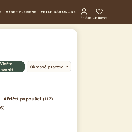
E
VÝBĚR PLEMENE
VETERINÁŘ ONLINE
Přihlásit
Oblíbené
Vložte
Okrasné ptactvo
inzerát
Afričtí papoušci
(117)
6)