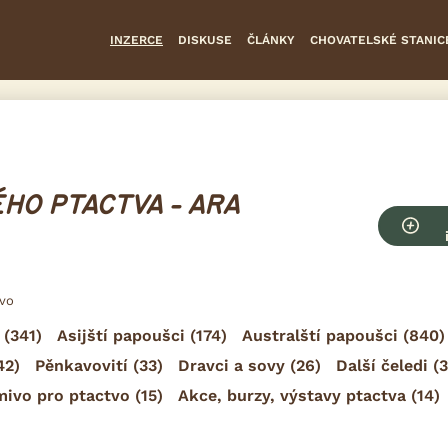
INZERCE
DISKUSE
ČLÁNKY
CHOVATELSKÉ STANIC
HO PTACTVA - ARA
tvo
(341)
Asijští papoušci
(174)
Australští papoušci
(840)
42)
Pěnkavovití
(33)
Dravci a sovy
(26)
Další čeledi
(3
mivo pro ptactvo
(15)
Akce, burzy, výstavy ptactva
(14)