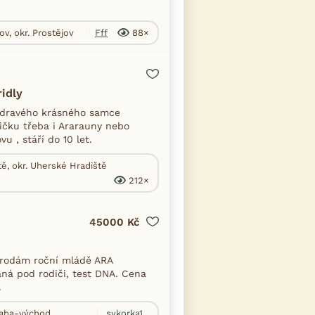
v, okr. Prostějov
Fff
88×
idly
Zdravého krásného samce
čku třeba i Ararauny nebo
u , stáří do 10 let.
ě, okr. Uherské Hradiště
212×
45000 Kč
Prodám roční mládě ARA
aná pod rodiči, test DNA. Cena
.
Praha-východ
sykorka1...