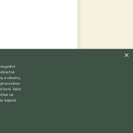
×
ístupnění
Hledáte zvířecího kamaráda?
jedinečné
Zdarma vám poradí
my a obsahu,
VETERINÁŘ ONLINE
zpracovávat
Přihlášení
ařízení. Vaše
KONZULTOVAT S VETERINÁŘEM
léhat na
Registrace
te kdykoli