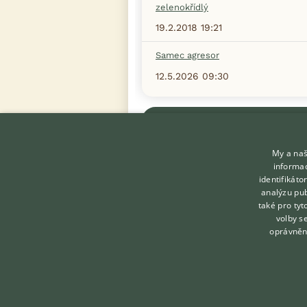
zelenokřídlý
19.2.2018 19:21
Samec agresor
12.5.2026 09:30
Zobrazit více diskusí
My a naš
informac
identifikát
analýzu pub
také pro tyt
KONTAKT DO REDAKCE
volby s
WEBU
oprávněn
redakce@ifauna.cz
nonstop