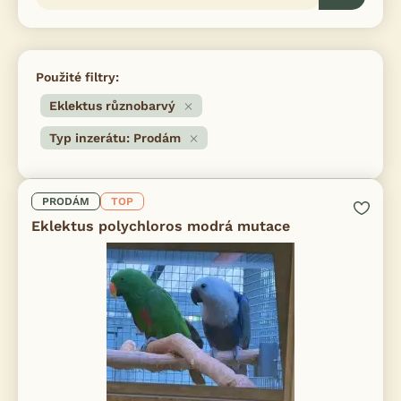
Použité filtry:
Eklektus různobarvý
Typ inzerátu: Prodám
PRODÁM
TOP
Eklektus polychloros modrá mutace