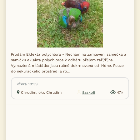
Prodám Eklekta polychlora - Nechám na zamluvení samečka a
samičku eklakta polychloros k odběru přelom září/října.
Vymazlená mĺáďátka jsou ručně dokrmovaná od 14dne. Pouze
do nekuřáckého prostředí a ro...
včera 18:39
Chrudim, okr. Chrudim
8zako8
47×