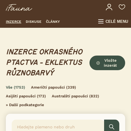
CELÉ MENU
INZERCE
DISKUSE
ČLÁNKY
INZERCE OKRASNÉHO
Vložte
PTACTVA - EKLEKTUS
inzerát
RŮZNOBARVÝ
Vše
(1753)
Američtí papoušci
(339)
Asijští papoušci
(173)
Australští papoušci
(832)
»
Další podkategorie