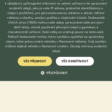
6.7.2026 20:51
k ukládání a zpřístupnění informací ve vašem zařízení a ke zpracování
osobních údajů, jako je vaše IP adresa, jedinečné identifikátory a
Smolnice, okr. Louny
vaclavpe...
123×
údaje o prohlížení, pro personalizovanou reklamu a obsah, měření
reklamy a obsahu, analýzu publika a zlepšování služeb.
Dodavatelé
třetích stran (1866)
mohou vaše údaje zpracovávat také pro tyto i
Hledáte zvířecího kamaráda?
PRODÁM
další účely, včetně používání přesných údajů o geolokaci a
Zdarma vám poradí
Eklektus šalamounsky
charakteristik zařízení. Vaše volby se vztahují pouze na tento web.
VETERINÁŘ ONLINE
Někteří dodavatelé mohou místo souhlasu spoléhat na oprávněný
KONZULTOVAT S
zájem; máte právo vznést námitku v
Nastavení reklamy
. Svůj souhlas
VETERINÁŘEM
můžete kdykoli odvolat v
Nastavení cookies
.
Zásady ochrany osobních
údajů
VŠE PŘIJMOUT
VŠE ODMÍTNOUT
PŘIZPŮSOBIT
Prodám Eklekta různobarvého - Prodám letošní ručně