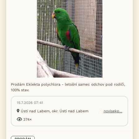
Prodám Eklekta polychlora - letošní samec odchov pod rodiči,
100% stav.
15.7.2026 07:41
Ústí nad Labem, okr. Ústí nad Labem
novisekp...
374×