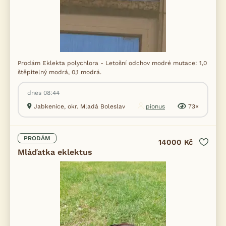
Prodám Eklekta polychlora - Letošní odchov modré mutace: 1,0
štěpitelný modrá, 0,1 modrá.
dnes 08:44
Jabkenice, okr. Mladá Boleslav
pionus
73×
PRODÁM
14000 Kč
Mláďatka eklektus