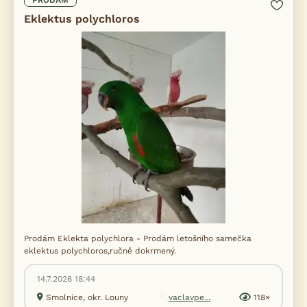
PRODÁM
Eklektus polychloros
Prodám Eklekta polychlora - Prodám letošního samečka
eklektus polychloros,ručně dokrmený.
14.7.2026 18:44
Smolnice, okr. Louny
vaclavpe...
118×