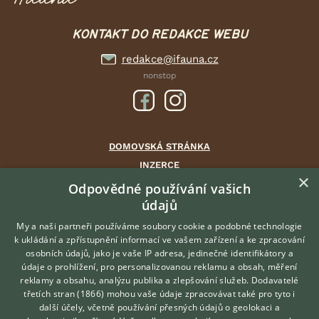
KONTAKT DO REDAKCE WEBU
redakce@ifauna.cz
nonstop
DOMOVSKÁ STRÁNKA
INZERCE
×
DISKUSE
Odpovědné používání vašich
ČLÁNKY
údajů
CHOVATELSKÉ STANICE
My a naši partneři používáme soubory cookie a podobné technologie
ATLAS
k ukládání a zpřístupnění informací ve vašem zařízení a ke zpracování
osobních údajů, jako je vaše IP adresa, jedinečné identifikátory a
údaje o prohlížení, pro personalizovanou reklamu a obsah, měření
O nás
reklamy a obsahu, analýzu publika a zlepšování služeb.
Dodavatelé
třetích stran (1866)
mohou vaše údaje zpracovávat také pro tyto i
Kontakt
Hledáte zvířecího kamaráda?
další účely, včetně používání přesných údajů o geolokaci a
Zdarma vám poradí
Možnosti zvýraznění inzerátů