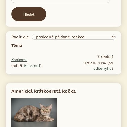
Hledat
Řadit dle
Téma
7
reakcí
Kockomil
11.9.2018 10:47 (od
Kockomil
(založil
)
odberryho
)
Americká krátkosrstá kočka