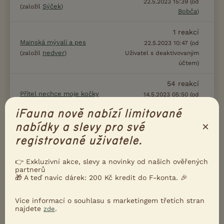
22.5.2023 15:39 (od
Sýček
(založil
)
Bobča
)
1
reakcí
Mainská mývalí a pes
22.5.2023 10:47 (od
nedver
(založil
)
Uživatel s deaktivovaným
účtem)
54
reakcí
Přítel nechce moje kočky
14.5.2023 05:50 (od
(založil dalamanek28)
Uživatel s deaktivovaným
iFauna nově nabízí limitované
účtem)
×
nabídky a slevy pro své
4
reakcí
registrované uživatele.
Kristýnka
11.5.2023 10:14 (od
(založil Fidlerová)
lesnížínka
)
👉 Exkluzivní akce, slevy a novinky od našich ověřených
partnerů
2
reakcí
Kotě, pohlaví
🎁 A teď navíc dárek: 200 Kč kredit do F-konta. 🎉
hanet
hanet
(založil
)
5.5.2023 13:26 (od
)
Více informací o souhlasu s marketingem třetích stran
10
reakcí
najdete
.
zde
Očkování dospělé kočky
3.5.2023 18:41 (od Uživatel
ST