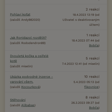
2
reakcí
Pohlaví koťat
18.4.2023 13:19 (od
(založil Andy982020)
Uživatel s deaktivovaným
účtem)
1
reakcí
Jak Ronidazol rozdělit?
18.4.2023 07:44 (od
(založil Rododendron89)
Bobča
)
Dvouletá kočka a osiřelé
5
reakcí
kotě
7.4.2023 12:41 (od miselin)
(založil miselin)
10
reakcí
Ukázka podvodné inzerce -
varování všem.
5.4.2023 05:13 (od
Kocourková
fikovnice
(založil
)
)
8
reakcí
Stěhováni
26.3.2023 09:37 (od
Alibabas
(založil
)
Bobča
)