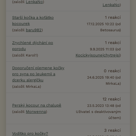
LenkaNo
(založil
)
LenkaNo
)
1
reakcí
Starší kočka a koťátko
kocourek
17.12.2025 10:22 (od
baru982
(založil
)
Betosaurus)
1
reakcí
Zrychlené dýchání po
porodu
9.9.2025 11:03 (od
Kocickyjsounejchytrejsi
(založil Karol1)
)
Doporučení plemene kočky
0
reakcí
pro syna po leukemii a
24.6.2025 19:40 (od
dcerku alergičku
MirkaLa)
(založil MirkaLa)
12
reakcí
Perský kocour na chalupě
23.5.2023 13:48 (od
Morwenna
(založil
)
Uživatel s deaktivovaným
účtem)
3
reakcí
Vodítko pro kočky?