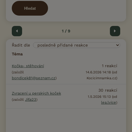
Hledat
Předchozí
1 / 9
Další
Řadit dle
Téma
1
reakcí
Kočka- stěhování
(založil
14.6.2026 14:18 (od
bondicek81@seznam.cz
)
Kocicimnamka.cz)
30
reakcí
Zvracení u perských koček
1.5.2026 15:13 (od
Jíťa23
(založil
)
lea.lvice
)