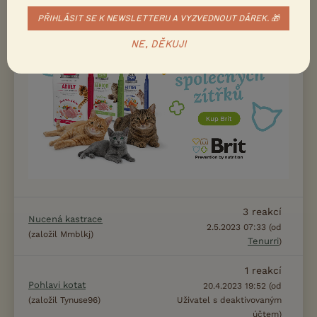
(založil
)
s deaktivovaným účtem)
PŘIHLÁSIT SE K NEWSLETTERU A VYZVEDNOUT DÁREK. 🎁
NE, DĚKUJI
3
reakcí
Nucená kastrace
2.5.2023 07:33 (od
(založil Mmblkj)
Tenurri
)
1
reakcí
Pohlavi kotat
20.4.2023 19:52 (od
(založil Tynuse96)
Uživatel s deaktivovaným
účtem)