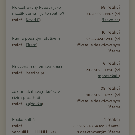
59
reakcí
Nekastrovaný kocour jako
mazlík doma - je to reálné?
25.3.2023 11:57 (od
David B
fikovnice
(založil
)
)
10
reakcí
Kam s použitým stelivem
24.3.2023 12:09 (od
Eiram
(založil
)
Uživatel s deaktivovaným
účtem)
6
reakcí
Nevyznám se ve své kočce.
23.3.2023 09:20 (od
(založil ineedhelp)
rapotacka11
)
38
reakcí
Jak přilákat svoje kočky v
10.3.2023 07:59 (od
cizím prostředí
Uživatel s deaktivovaným
gajdovka
(založil
)
účtem)
1
reakcí
Kočka kulhá
(založil
8.3.2023 18:54 (od Uživatel
Vendulililililililililililililika)
s deaktivovaným účtem)