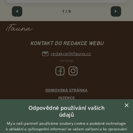
Předchozí
1 / 9
Další
KONTAKT DO REDAKCE WEBU
redakce@ifauna.cz
nonstop
DOMOVSKÁ STRÁNKA
INZERCE
×
DISKUSE
Odpovědné používání vašich
údajů
ČLÁNKY
CHOVATELSKÉ STANICE
My a naši partneři používáme soubory cookie a podobné technologie
k ukládání a zpřístupnění informací ve vašem zařízení a ke zpracování
ATLAS