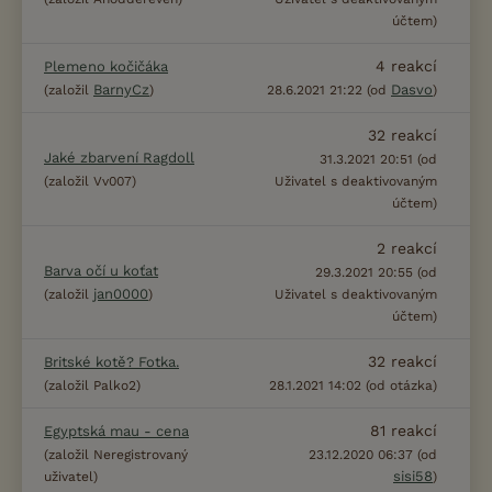
účtem)
4
reakcí
Plemeno kočičáka
BarnyCz
Dasvo
(založil
)
28.6.2021 21:22 (od
)
32
reakcí
Jaké zbarvení Ragdoll
31.3.2021 20:51 (od
(založil Vv007)
Uživatel s deaktivovaným
účtem)
2
reakcí
Barva očí u koťat
29.3.2021 20:55 (od
jan0000
(založil
)
Uživatel s deaktivovaným
účtem)
32
reakcí
Britské kotě? Fotka.
(založil Palko2)
28.1.2021 14:02 (od otázka)
81
reakcí
Egyptská mau - cena
(založil Neregistrovaný
23.12.2020 06:37 (od
sisi58
uživatel)
)