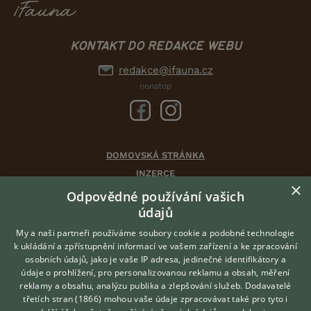
KONTAKT DO REDAKCE WEBU
redakce@ifauna.cz
nonstop
DOMOVSKÁ STRÁNKA
INZERCE
×
DISKUSE
Odpovědné používání vašich
údajů
ČLÁNKY
CHOVATELSKÉ STANICE
My a naši partneři používáme soubory cookie a podobné technologie
k ukládání a zpřístupnění informací ve vašem zařízení a ke zpracování
ATLAS
osobních údajů, jako je vaše IP adresa, jedinečné identifikátory a
údaje o prohlížení, pro personalizovanou reklamu a obsah, měření
O nás
reklamy a obsahu, analýzu publika a zlepšování služeb.
Dodavatelé
třetích stran (1866)
mohou vaše údaje zpracovávat také pro tyto i
Kontakt
Hledáte zvířecího kamaráda?