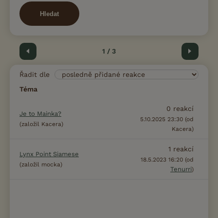
Hledat
Předchozí
1 / 3
Další
Řadit dle
Téma
0
reakcí
Je to Mainka?
5.10.2025 23:30 (od
(založil Kacera)
Kacera)
1
reakcí
Lynx Point Siamese
18.5.2023 16:20 (od
(založil mocka)
Tenurri
)