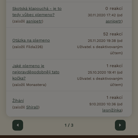
0
reakcí
Skotská klapouchá - je to
tedy vůbec plemeno?
30.11.2020 17:42 (od
asnipetr
asnipetr
(založil
)
)
52
reakcí
Otázka na plemeno
25.11.2020 19:38 (od
(založil Filda226)
Uživatel s deaktivovaným
účtem)
1
reakcí
Jaké plemeno je
nejpravděpodobněji tato
25.10.2020 19:41 (od
kočka?
Uživatel s deaktivovaným
(založil Monastera)
účtem)
1
reakcí
Žíhání
9.10.2020 10:36 (od
Shira0
(založil
)
lesnížínka
)
Předchozí
1 / 3
Další