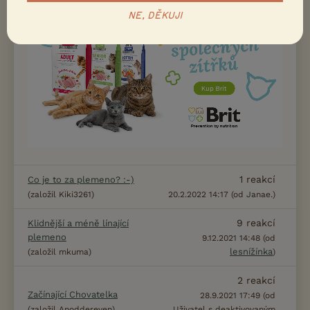
NE, DĚKUJI
1
reakcí
Co je to za plemeno? :-)
(založil Kiki3261)
20.2.2022 14:17 (od Janae.)
9
reakcí
Klidnější a méně línající
plemeno
9.12.2021 14:48 (od
lesnížínka
(založil mkuma)
)
2
reakcí
Začínající Chovatelka
28.9.2021 17:49 (od
(založil Anoddereven)
Uživatel s deaktivovaným