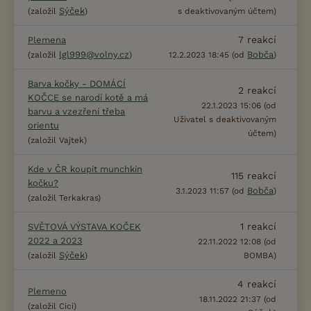
Sýček
(založil
)
s deaktivovaným účtem)
7
reakcí
Plemena
lgl999@volny.cz
Bobča
(založil
)
12.2.2023 18:45 (od
)
Barva kočky - DOMÁCÍ
2
reakcí
KOČCE se narodí kotě a má
22.1.2023 15:06 (od
barvu a vzezření třeba
Uživatel s deaktivovaným
orientu
účtem)
(založil Vajtek)
Kde v ČR koupit munchkin
115
reakcí
kočku?
Bobča
3.1.2023 11:57 (od
)
(založil Terkakras)
1
reakcí
SVĚTOVÁ VÝSTAVA KOČEK
2022 a 2023
22.11.2022 12:08 (od
Sýček
(založil
)
BOMBA)
4
reakcí
Plemeno
18.11.2022 21:37 (od
(založil Cici)