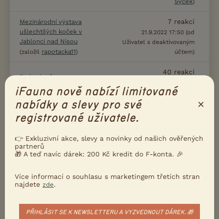
Sýček
)
7
reakcí
Mezinárodní výstava
ušlechtilých koček v
21.9.2022 17:50 (od
Jablonci nad Nisou
Uživatel s deaktivovaným
rapotacka11
(založil
)
účtem)
40
reakcí
Ztráta kotěte
29.8.2022 19:02 (od
hana1
(založil
)
iFauna nově nabízí limitované
Bobča
)
×
nabídky a slevy pro své
62
reakcí
registrované uživatele.
Dvě bengálky
14.7.2022 11:47 (od
Mikesek123
(založil
)
fikovnice
)
👉 Exkluzivní akce, slevy a novinky od našich ověřených
partnerů
19
reakcí
🎁 A teď navíc dárek: 200 Kč kredit do F-konta. 🎉
Devon Rex cestování
28.2.2022 18:55 (od
(založil Johanaa)
Rezzzy
)
Více informací o souhlasu s marketingem třetích stran
najdete
.
zde
7
reakcí
Chytání myší
Jirka02
(založil
)
20.2.2022 15:43 (od Caisy)
PŘIHLÁSIT SE K NEWSLETTERU A VYZVEDNOUT DÁREK. 🎁