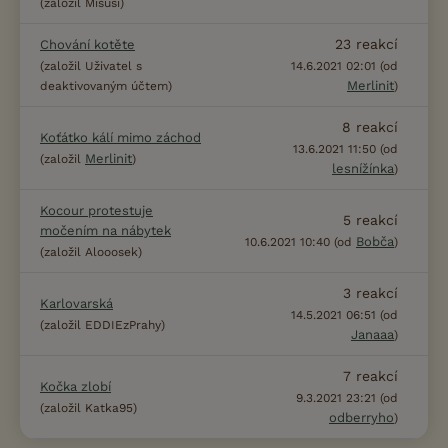
(založil Misusi)
23
reakcí
Chování kotěte
(založil Uživatel s
14.6.2021 02:01 (od
Merlinit
deaktivovaným účtem)
)
8
reakcí
Koťátko kálí mimo záchod
13.6.2021 11:50 (od
Merlinit
(založil
)
lesnížínka
)
Kocour protestuje
5
reakcí
močením na nábytek
Bobča
10.6.2021 10:40 (od
)
(založil Alooosek)
3
reakcí
Karlovarská
14.5.2021 06:51 (od
(založil EDDIEzPrahy)
Janaaa
)
7
reakcí
Kočka zlobí
9.3.2021 23:21 (od
(založil Katka95)
odberryho
)