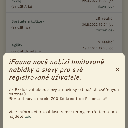
kočky
22.9.2022 16:53 (od
fikovnice
(založil Aria)
)
28
reakcí
Spřátelení koťátek
30.8.2022 19:24 (od
(založil Iwa)
fikovnice
)
2
reakcí
Agility
13.7.2022 12:25 (od
(založil Uživatel s
Uživatel s deaktivovaným
deaktivovaným účtem)
účtem)
iFauna nově nabízí limitované
×
nabídky a slevy pro své
6
reakcí
Kočka ho nemá ráda
registrované uživatele.
3.5.2022 13:01 (od Uživatel
(založil Ha)
s deaktivovaným účtem)
👉 Exkluzivní akce, slevy a novinky od našich ověřených
partnerů
18
reakcí
Jak kočce vysvětlit, že
🎁 A teď navíc dárek: 200 Kč kredit do F-konta. 🎉
něco nesmí?
3.4.2022 13:46 (od
Barunas
asnipetr
(založil
)
)
Více informací o souhlasu s marketingem třetích stran
najdete
.
zde
6
reakcí
Život koček se psem
21.12.2021 15:09 (od
akiiinka