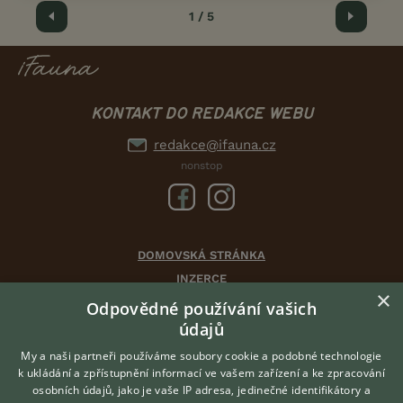
Předchozí
1 / 5
Další
KONTAKT DO REDAKCE WEBU
redakce@ifauna.cz
nonstop
DOMOVSKÁ STRÁNKA
INZERCE
×
DISKUSE
Odpovědné používání vašich
údajů
ČLÁNKY
CHOVATELSKÉ STANICE
My a naši partneři používáme soubory cookie a podobné technologie
k ukládání a zpřístupnění informací ve vašem zařízení a ke zpracování
ATLAS
osobních údajů, jako je vaše IP adresa, jedinečné identifikátory a