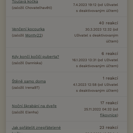
Toulavá kočka
7.4.2023 19:12 (od Uživatel
(založil Chovatelhavěti)
s deaktivovaným účtem)
40
reakcí
Venčení kocourka
30.3.2023 12:32 (od
Monty22
(založil
)
Uživatel s deaktivovaným
účtem)
6
reakcí
Kdy končí kočičí puberta?
16.1.2023 13:31 (od Uživatel
(založil Danniska)
s deaktivovaným účtem)
1
reakcí
Štěně samo doma
4.1.2023 12:58 (od Uživatel
(založil Irena97)
s deaktivovaným účtem)
17
reakcí
Noční škrabání na dveře
25.11.2022 04:32 (od
(založil Elenha)
fikovnice
)
23
reakcí
Jak spřátelit znepřátelené