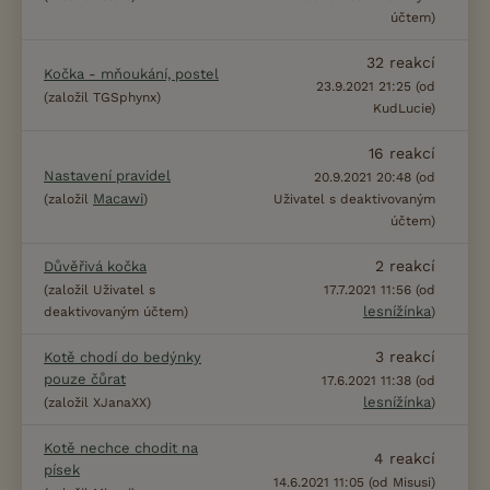
účtem)
32
reakcí
Kočka - mňoukání, postel
23.9.2021 21:25 (od
(založil TGSphynx)
KudLucie)
16
reakcí
Nastavení pravidel
20.9.2021 20:48 (od
Macawi
(založil
)
Uživatel s deaktivovaným
účtem)
2
reakcí
Důvěřivá kočka
(založil Uživatel s
17.7.2021 11:56 (od
lesnížínka
deaktivovaným účtem)
)
3
reakcí
Kotě chodí do bedýnky
pouze čůrat
17.6.2021 11:38 (od
lesnížínka
(založil XJanaXX)
)
Kotě nechce chodit na
4
reakcí
písek
14.6.2021 11:05 (od Misusi)