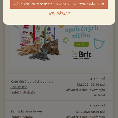
(založil
)
akiiinka
)
PŘIHLÁSIT SE K NEWSLETTERU A VYZVEDNOUT DÁREK. 🎁
NE, DĚKUJI
4
reakcí
Kotě čůrá do záchodu, ale
17.12.2021 09:49 (od
kadí mimo
Uživatel s deaktivovaným
(založil Myska2)
účtem)
71
reakcí
Zahrada plná hoven
13.12.2021 09:16 (od
(založil Kololo)
Uživatel s deaktivovaným