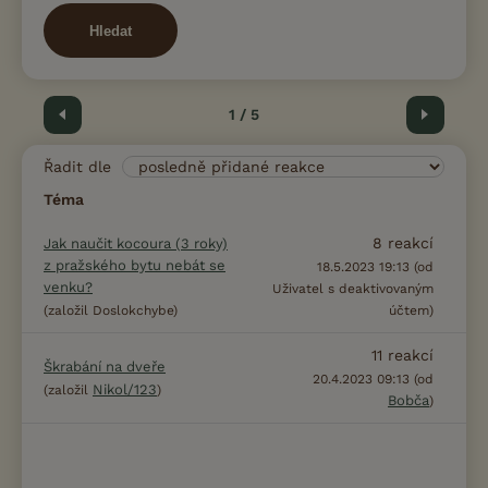
Hledat
Předchozí
1 / 5
Další
Řadit dle
Téma
8
reakcí
Jak naučit kocoura (3 roky)
z pražského bytu nebát se
18.5.2023 19:13 (od
venku?
Uživatel s deaktivovaným
(založil Doslokchybe)
účtem)
11
reakcí
Škrabání na dveře
20.4.2023 09:13 (od
Nikol/123
(založil
)
Bobča
)