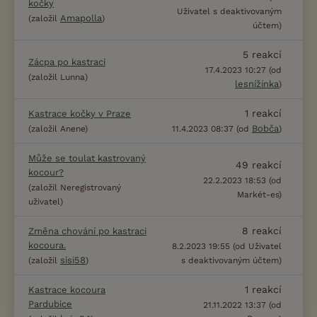
kočky
Uživatel s deaktivovaným
Amapolla
(založil
)
účtem)
5
reakcí
Zácpa po kastraci
17.4.2023 10:27 (od
(založil Lunna)
lesnížínka
)
1
reakcí
Kastrace kočky v Praze
Bobča
(založil Anene)
11.4.2023 08:37 (od
)
Může se toulat kastrovaný
49
reakcí
kocour?
22.2.2023 18:53 (od
(založil Neregistrovaný
Markét-es)
uživatel)
8
reakcí
Změna chování po kastraci
kocoura.
8.2.2023 19:55 (od Uživatel
sisi58
(založil
)
s deaktivovaným účtem)
1
reakcí
Kastrace kocoura
Pardubice
21.11.2022 13:37 (od