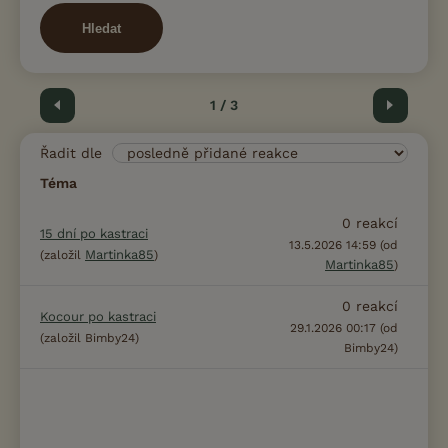
Hledat
Předchozí
1 / 3
Další
Řadit dle
Téma
0
reakcí
15 dní po kastraci
13.5.2026 14:59 (od
Martinka85
(založil
)
Martinka85
)
0
reakcí
Kocour po kastraci
29.1.2026 00:17 (od
(založil Bimby24)
Bimby24)