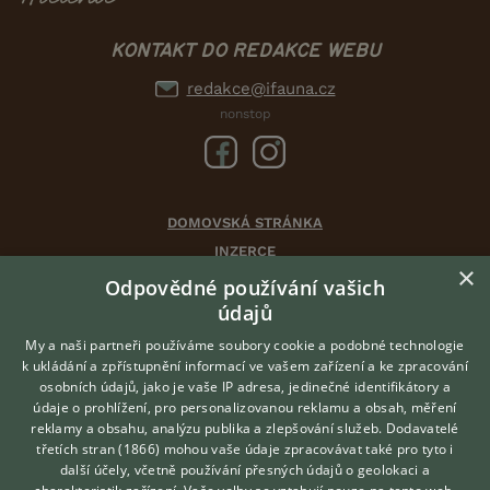
KONTAKT DO REDAKCE WEBU
redakce@ifauna.cz
nonstop
DOMOVSKÁ STRÁNKA
INZERCE
×
DISKUSE
Odpovědné používání vašich
údajů
ČLÁNKY
CHOVATELSKÉ STANICE
My a naši partneři používáme soubory cookie a podobné technologie
k ukládání a zpřístupnění informací ve vašem zařízení a ke zpracování
ATLAS
osobních údajů, jako je vaše IP adresa, jedinečné identifikátory a
údaje o prohlížení, pro personalizovanou reklamu a obsah, měření
O nás
reklamy a obsahu, analýzu publika a zlepšování služeb.
Dodavatelé
třetích stran (1866)
mohou vaše údaje zpracovávat také pro tyto i
Kontakt
Hledáte zvířecího kamaráda?
další účely, včetně používání přesných údajů o geolokaci a
Zdarma vám poradí
Možnosti zvýraznění inzerátů