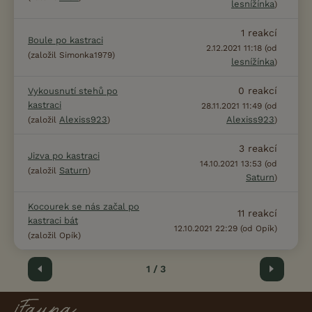
lesnížínka
)
1
reakcí
Boule po kastraci
2.12.2021 11:18 (od
(založil Simonka1979)
lesnížínka
)
0
reakcí
Vykousnutí stehů po
kastraci
28.11.2021 11:49 (od
Alexiss923
Alexiss923
(založil
)
)
3
reakcí
Jizva po kastraci
14.10.2021 13:53 (od
Saturn
(založil
)
Saturn
)
Kocourek se nás začal po
11
reakcí
kastraci bát
12.10.2021 22:29 (od Opík)
(založil Opík)
Předchozí
1 / 3
Další