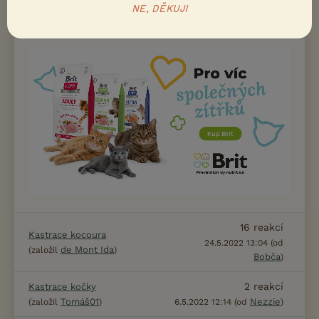
(založil Neregistrovaný
Uživatel s deaktivovaným
NE, DĚKUJI
uživatel)
účtem)
16
reakcí
Kastrace kocoura
24.5.2022 13:04 (od
de Mont Ida
(založil
)
Bobča
)
2
reakcí
Kastrace kočky
Tomáš01
Nezzie
(založil
)
6.5.2022 12:14 (od
)