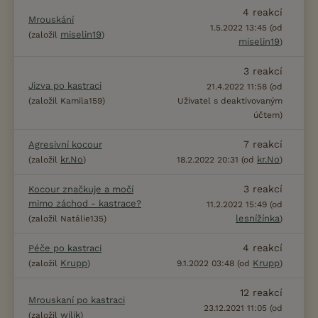
4
reakcí
Mrouskání
1.5.2022 13:45 (od
miselin19
(založil
)
miselin19
)
3
reakcí
Jizva po kastraci
21.4.2022 11:58 (od
(založil Kamila159)
Uživatel s deaktivovaným
účtem)
7
reakcí
Agresivní kocour
kr.No
kr.No
(založil
)
18.2.2022 20:31 (od
)
3
reakcí
Kocour značkuje a močí
mimo záchod - kastrace?
11.2.2022 15:49 (od
lesnížínka
(založil Natálie135)
)
4
reakcí
Péče po kastraci
Krupp
Krupp
(založil
)
9.1.2022 03:48 (od
)
12
reakcí
Mrouskaní po kastraci
23.12.2021 11:05 (od
wilik
(založil
)