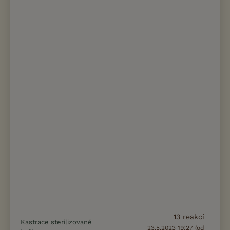
13
reakcí
Kastrace sterilizované
23.5.2023 19:27 (od