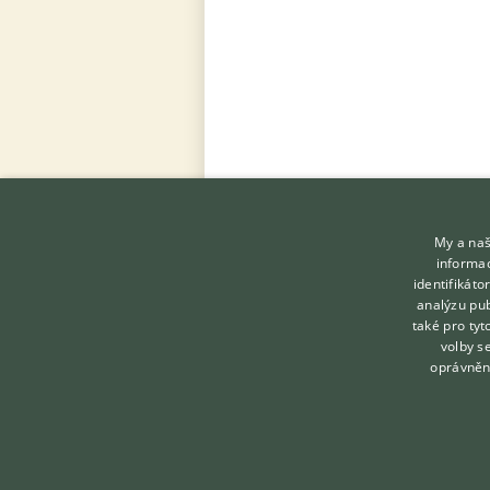
My a naš
informac
identifikát
analýzu pub
KONTAKT DO REDAKCE
také pro tyt
volby s
WEBU
oprávněn
redakce@ifauna.cz
nonstop