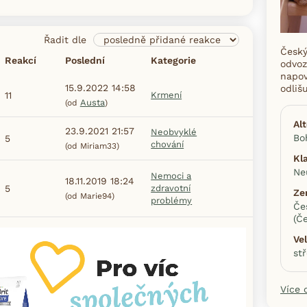
Řadit dle
Český
Reakcí
Poslední
Kategorie
odvoz
napov
15.9.2022 14:58
odliš
11
Krmení
Austa
(od
)
Al
23.9.2021 21:57
Neobvyklé
Bo
5
chování
(od Miriam33)
Kl
Ne
Nemoci a
18.11.2019 18:24
5
zdravotní
Ze
(od Marie94)
problémy
Če
(Č
Ve
st
Více 