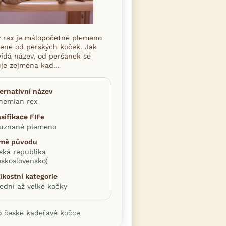
 rex je málopočetné plemeno
ené od perských koček. Jak
ídá název, od peršanek se
uje zejména kad...
ternativní název
hemian rex
asifikace FIFe
uznané plemeno
mě původu
ská republika
eskoslovensko)
likostní kategorie
řední až velké kočky
o české kadeřavé kočce