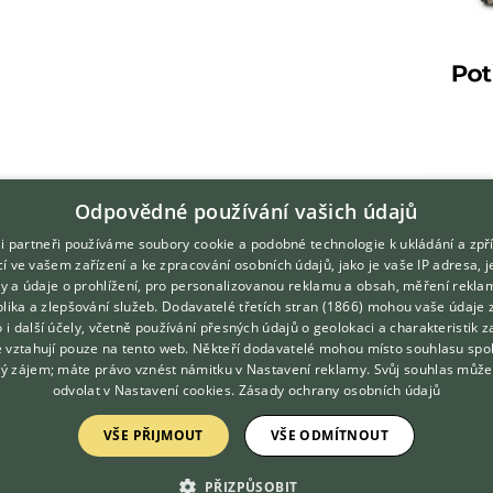
Odpovědné používání vašich údajů
i partneři používáme soubory cookie a podobné technologie k ukládání a zpř
í ve vašem zařízení a ke zpracování osobních údajů, jako je vaše IP adresa, 
ory a údaje o prohlížení, pro personalizovanou reklamu a obsah, měření rekla
lika a zlepšování služeb.
Dodavatelé třetích stran (1866)
mohou vaše údaje 
DOMOVSKÁ STRÁNKA
O nás
o i další účely, včetně používání přesných údajů o geolokaci a charakteristik z
e vztahují pouze na tento web. Někteří dodavatelé mohou místo souhlasu spo
INZERCE
Kontakt
ý zájem; máte právo vznést námitku v
Nastavení reklamy
. Svůj souhlas může
DISKUSE
Možnosti zvýraznění inzerátů
odvolat v
Nastavení cookies
.
Zásady ochrany osobních údajů
ČLÁNKY
Podmínky užití
VŠE PŘIJMOUT
VŠE ODMÍTNOUT
CHOVATELSKÉ STANICE
Zpracování osobních údajů
ATLAS
PŘIZPŮSOBIT