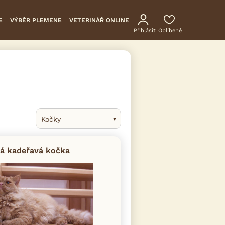
E
VÝBĚR PLEMENE
VETERINÁŘ ONLINE
Přihlásit
Oblíbené
Kočky
á kadeřavá kočka