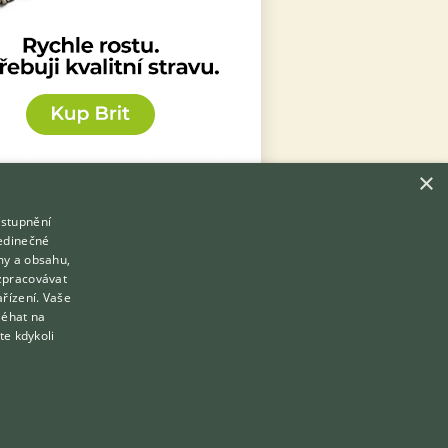
×
ístupnění
Hledáte zvířecího kamaráda?
jedinečné
Zdarma vám poradí
my a obsahu,
VETERINÁŘ ONLINE
zpracovávat
Přihlášení
ařízení. Vaše
KONZULTOVAT S VETERINÁŘEM
léhat na
Registrace
te kdykoli