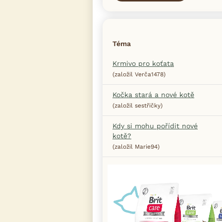
Téma
Krmivo pro koťata
(založil Verča1478)
Kočka stará a nové kotě
(založil sestřičky)
Kdy si mohu pořídit nové
kotě?
(založil Marie94)