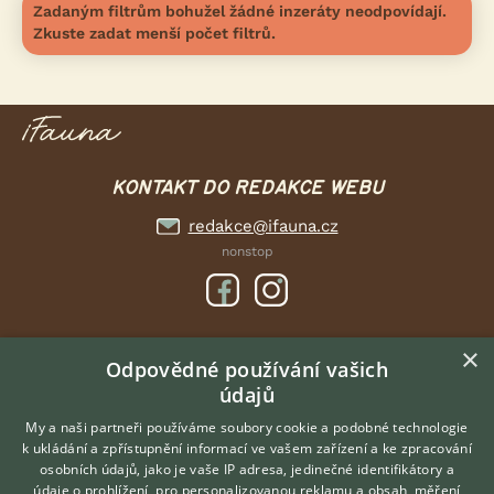
Zadaným filtrům bohužel žádné inzeráty neodpovídají.
Zkuste zadat menší počet filtrů.
KONTAKT DO REDAKCE WEBU
redakce@ifauna.cz
nonstop
×
DOMOVSKÁ STRÁNKA
Odpovědné používání vašich
údajů
INZERCE
DISKUSE
My a naši partneři používáme soubory cookie a podobné technologie
k ukládání a zpřístupnění informací ve vašem zařízení a ke zpracování
ČLÁNKY
osobních údajů, jako je vaše IP adresa, jedinečné identifikátory a
údaje o prohlížení, pro personalizovanou reklamu a obsah, měření