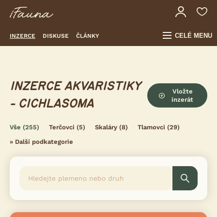
CELÉ MENU
INZERCE
DISKUSE
ČLÁNKY
INZERCE AKVARISTIKY
Vložte
inzerát
- CICHLASOMA
Vše
(255)
Terčovci
(5)
Skaláry
(8)
Tlamovci
(29)
»
Další podkategorie