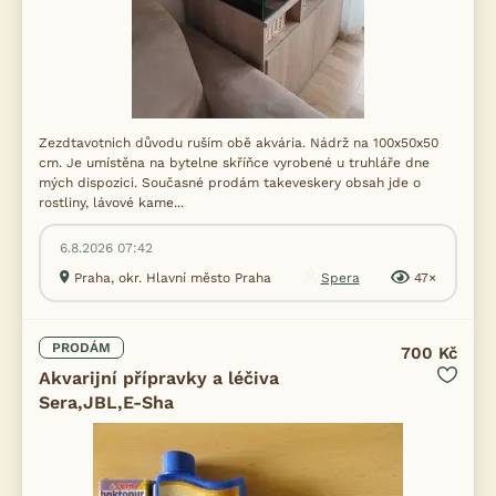
Zezdtavotnich důvodu ruším obě akvária. Nádrž na 100x50x50
cm. Je umístěna na bytelne skříňce vyrobené u truhláře dne
mých dispozici. Současné prodám takeveskery obsah jde o
rostliny, lávové kame...
6.8.2026 07:42
Praha, okr. Hlavní město Praha
Spera
47×
PRODÁM
700 Kč
Akvarijní přípravky a léčiva
Sera,JBL,E-Sha