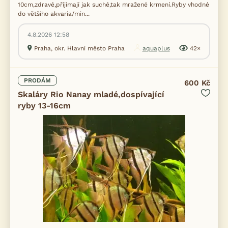
10cm,zdravé,přijímají jak suché,tak mražené krmení.Ryby vhodné
do většího akvaria/min...
4.8.2026 12:58
Praha, okr. Hlavní město Praha
aquaplus
42×
PRODÁM
600 Kč
Skaláry Rio Nanay mladé,dospívající
ryby 13-16cm