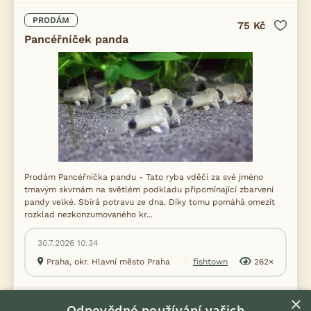
PRODÁM
75 Kč
Pancéřníček panda
Prodám Pancéřníčka pandu - Tato ryba vděčí za své jméno
tmavým skvrnám na světlém podkladu připomínající zbarvení
pandy velké. Sbírá potravu ze dna. Díky tomu pomáhá omezit
rozklad nezkonzumovaného kr...
30.7.2026 10:34
Praha, okr. Hlavní město Praha
fishtown
262×
×
PRODÁM
Odpovědné používání vašich