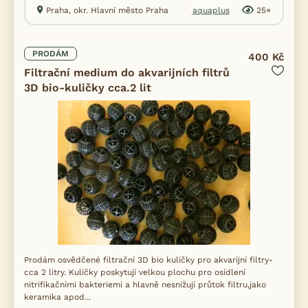
Praha, okr. Hlavní město Praha
aquaplus
25×
PRODÁM
400 Kč
Filtrační medium do akvarijních filtrů
3D bio-kuličky cca.2 lit
Prodám osvědčené filtrační 3D bio kuličky pro akvarijní filtry-
cca 2 litry. Kuličky poskytují velkou plochu pro osídlení
nitrifikačními bakteriemi a hlavně nesnižují průtok filtru,jako
keramika apod...