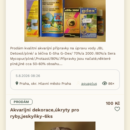
Prodám kvalitní akvarijní přípravky na úpravu vody JBL
Detoxol/plné/ a léčiva E-Sha G-Dex/ 70%/a 2000 /80%/a Sera
Mycopur/plné/,Protazol/90%/.Přípravky jsou načaté,některé
plné,jiné cca 50-60% obsahu....
5.8.2026 08:26
Praha, okr. Hlavní město Praha
aquaplus
86×
PRODÁM
100 Kč
Akvarijní dekorace,úkryty pro
ryby,jeskyňky-6ks