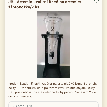
JBL Artemio kvalitní líheň na artemie/
žábronožky/2 ks
Prodám kvalitní líheň/inkubátor na artemie.živé krmení pro ryby
od fy.JBL v dobrém,málo použitém stavu.Včetně stojanu který
lze i přišroubovat na stěnu.Jednoduchý provoz.Prodávám 2 ks-
cena u inzerce z...
4.8.2026 12:21