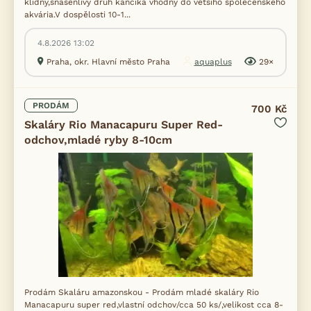
klidný,snášenlivý druh kančíka vhodný do většího společenského
akvária.V dospělosti 10-1...
4.8.2026 13:02
Praha, okr. Hlavní město Praha
aquaplus
29×
PRODÁM
700 Kč
Skaláry Rio Manacapuru Super Red-
odchov,mladé ryby 8-10cm
Prodám Skaláru amazonskou - Prodám mladé skaláry Rio
Manacapuru super red,vlastní odchov/cca 50 ks/,velikost cca 8-