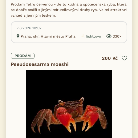
Prodám Tetru červenou - Je to klidná a společenská ryba, která
se dobře snáší s jinými mírumilovnými druhy ryb. Velmi atraktivní
vzhled s jemným leskem.
7.8.2026 10:02
Praha, okr. Hlavní město Praha
fishtown
330×
PRODÁM
200 Kč
Pseudosesarma moeshi