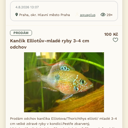
4.8.2026 13:07
Praha, okr. Hlavní město Praha
aquaplus
29×
PRODÁM
100 Kč
Kančík Elliotův-mladé ryby 3-4 cm
odchov
Prodám odchov kančíka Elliotova/Thorichthys ellioti/ mladé 3-4
cm velké zdravé ryby v kondici.Pestře zbarvený,