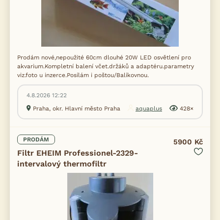
Prodám nové,nepoužité 60cm dlouhé 20W LED osvětlení pro
akvarium.Kompletní balení včet.držáků a adaptéru.parametry
viz.foto u inzerce.Posílám i poštou/Balíkovnou.
4.8.2026 12:22
Praha, okr. Hlavní město Praha
aquaplus
428×
PRODÁM
5900 Kč
Filtr EHEIM Professionel-2329-
intervalový thermofiltr