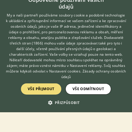
200 Kč
Krevetka molucká
údajů
My a naši partneři používáme soubory cookie a podobné technologie
k ukládání a zpřístupnění informací ve vašem zařízení a ke zpracování
osobních údajů, jako je vaše IP adresa, jedinečné identifikátory a
údaje o prohlížení, pro personalizovanou reklamu a obsah, měření
reklamy a obsahu, analýzu publika a zlepšování služeb.
Dodavatelé
třetích stran (1866)
mohou vaše údaje zpracovávat také pro tyto i
Hledáte zvířecího kamaráda?
další účely, včetně používání přesných údajů o geolokaci a
Zdarma vám poradí
charakteristik zařízení. Vaše volby se vztahují pouze na tento web.
VETERINÁŘ ONLINE
Někteří dodavatelé mohou místo souhlasu spoléhat na oprávněný
KONZULTOVAT S
zájem; máte právo vznést námitku v
Nastavení reklamy
. Svůj souhlas
VETERINÁŘEM
můžete kdykoli odvolat v
Nastavení cookies
.
Zásady ochrany osobních
údajů
Nejznámější chovaná filtrující krevetky. Je mírumilovná a
neškodná jak k rybám tak i ostatním krevetkám, včetně mláďat.
Krevetky by se měly osazovat jen do dobře zaběhlých nádrží
VŠE PŘIJMOUT
VŠE ODMÍTNOUT
(minimálně dva měsíce...
PŘIZPŮSOBIT
30.7.2026 10:34
Praha, okr. Hlavní město Praha
fishtown
368×
PRODÁM