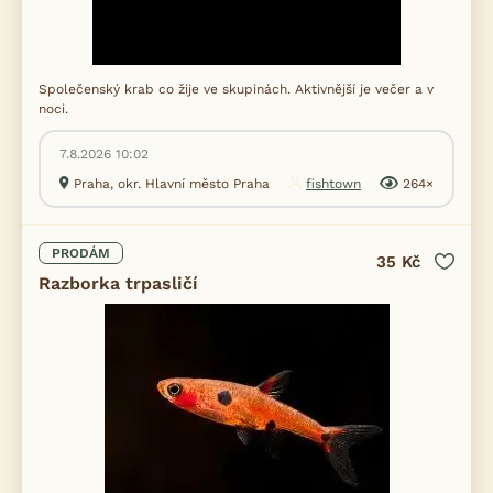
Společenský krab co žije ve skupinách. Aktivnější je večer a v
noci.
7.8.2026 10:02
Praha, okr. Hlavní město Praha
fishtown
264×
PRODÁM
35 Kč
Razborka trpasličí