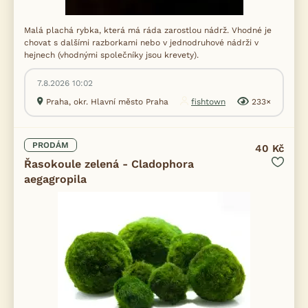
Malá plachá rybka, která má ráda zarostlou nádrž. Vhodné je
chovat s dalšími razborkami nebo v jednodruhové nádrži v
hejnech (vhodnými společníky jsou krevety).
7.8.2026 10:02
Praha, okr. Hlavní město Praha
fishtown
233×
PRODÁM
40 Kč
Řasokoule zelená - Cladophora
aegagropila