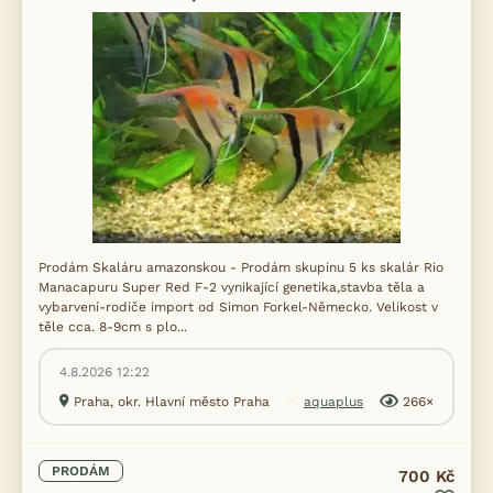
Prodám Skaláru amazonskou - Prodám skupinu 5 ks skalár Rio
Manacapuru Super Red F-2 vynikající genetika,stavba těla a
vybarvení-rodiče import od Simon Forkel-Německo. Velikost v
těle cca. 8-9cm s plo...
4.8.2026 12:22
Praha, okr. Hlavní město Praha
aquaplus
266×
PRODÁM
700 Kč