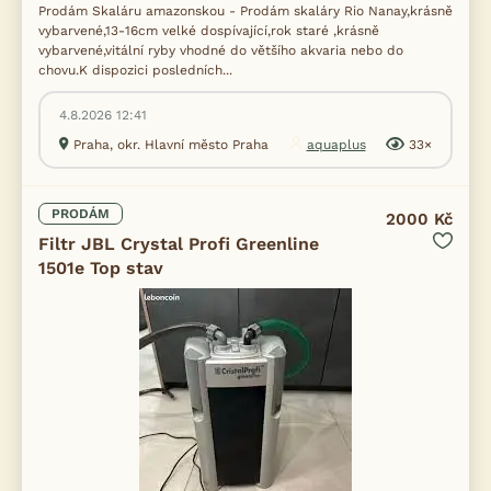
Prodám Skaláru amazonskou - Prodám skaláry Rio Nanay,krásně
vybarvené,13-16cm velké dospívající,rok staré ,krásně
vybarvené,vitální ryby vhodné do většího akvaria nebo do
chovu.K dispozici posledních...
4.8.2026 12:41
Praha, okr. Hlavní město Praha
aquaplus
33×
PRODÁM
2000 Kč
Filtr JBL Crystal Profi Greenline
1501e Top stav