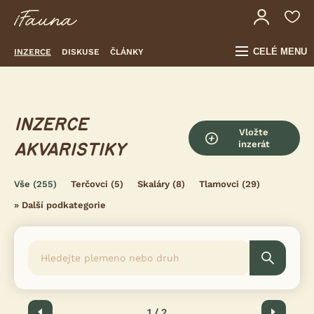
CELÉ MENU
INZERCE
DISKUSE
ČLÁNKY
INZERCE
Vložte
inzerát
AKVARISTIKY
Vše
(255)
Terčovci
(5)
Skaláry
(8)
Tlamovci
(29)
»
Další podkategorie
Předchozí
1 / 2
Další