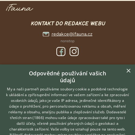
KONTAKT DO REDAKCE WEBU
redakce@ifauna.cz
nonstop
×
DOMOVSKÁ STRÁNKA
Odpovědné používání vašich
údajů
INZERCE
DISKUSE
My a naši partneři používáme soubory cookie a podobné technologie
k ukládání a zpřístupnění informací ve vašem zařízení a ke zpracování
ČLÁNKY
osobních údajů, jako je vaše IP adresa, jedinečné identifikátory a
údaje o prohlížení, pro personalizovanou reklamu a obsah, měření
O nás
reklamy a obsahu, analýzu publika a zlepšování služeb.
Dodavatelé
třetích stran (1866)
mohou vaše údaje zpracovávat také pro tyto i
Kontakt
Hledáte zvířecího kamaráda?
další účely, včetně používání přesných údajů o geolokaci a
Zdarma vám poradí
Možnosti zvýraznění inzerátů
charakteristik zařízení. Vaše volby se vztahují pouze na tento web.
VETERINÁŘ ONLINE
Podmínky užití
Někteří dodavatelé mohou místo souhlasu spoléhat na oprávněný