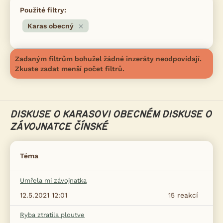
Použité filtry:
Karas obecný
Zadaným filtrům bohužel žádné inzeráty neodpovídají.
Zkuste zadat menší počet filtrů.
DISKUSE O KARASOVI OBECNÉM
DISKUSE O
ZÁVOJNATCE ČÍNSKÉ
Téma
Umřela mi závojnatka
12.5.2021 12:01
15
reakcí
Ryba ztratila ploutve