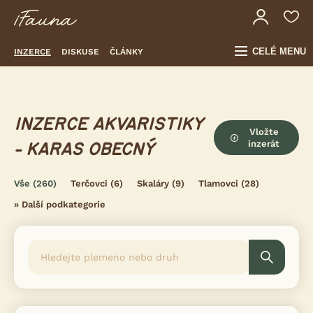
CELÉ MENU
INZERCE
DISKUSE
ČLÁNKY
INZERCE AKVARISTIKY
Vložte
inzerát
- KARAS OBECNÝ
Vše
(260)
Terčovci
(6)
Skaláry
(9)
Tlamovci
(28)
»
Další podkategorie