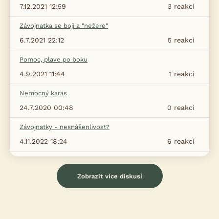
7.12.2021 12:59
3
reakcí
Závojnatka se bojí a "nežere"
6.7.2021 22:12
5
reakcí
Pomoc, plave po boku
4.9.2021 11:44
1
reakcí
Nemocný karas
24.7.2020 00:48
0
reakcí
Závojnatky - nesnášenlivost?
4.11.2022 18:24
6
reakcí
Zobrazit více diskusí