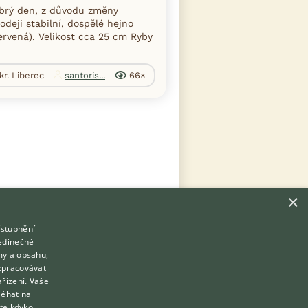
brý den, z důvodu změny
odeji stabilní, dospělé hejno
ervená). Velikost cca 25 cm Ryby
kr. Liberec
santoris...
66×
×
ístupnění
Hledáte zvířecího kamaráda?
jedinečné
Zdarma vám poradí
my a obsahu,
VETERINÁŘ ONLINE
zpracovávat
Přihlášení
ařízení. Vaše
KONZULTOVAT S VETERINÁŘEM
léhat na
Registrace
te kdykoli