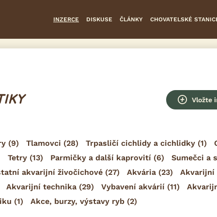
INZERCE
DISKUSE
ČLÁNKY
CHOVATELSKÉ STANIC
TIKY
Vložte 
ry
(9)
Tlamovci
(28)
Trpasličí cichlidy a cichlidky
(1)
)
Tetry
(13)
Parmičky a další kaprovití
(6)
Sumečci a 
tatní akvarijní živočichové
(27)
Akvária
(23)
Akvarijní
Akvarijní technika
(29)
Vybavení akvárií
(11)
Akvarij
iku
(1)
Akce, burzy, výstavy ryb
(2)