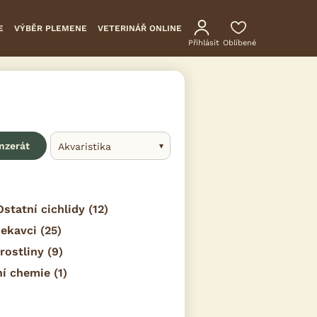
E
VÝBĚR PLEMENE
VETERINÁŘ ONLINE
Přihlásit
Oblíbené
inzerát
Akvaristika
Ostatní cichlidy
(12)
sekavci
(25)
 rostliny
(9)
ní chemie
(1)