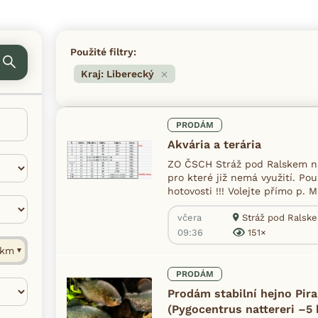
Použité filtry:
Kraj: Liberecký
PRODÁM
Akvária a terária
ZO ČSCH Stráž pod Ralskem nabí
pro které již nemá využití. Po
hotovosti !!! Volejte přímo p. 
včera
Stráž pod Ralske
09:36
151×
km
PRODÁM
Prodám stabilní hejno Pir
(Pygocentrus nattereri –5