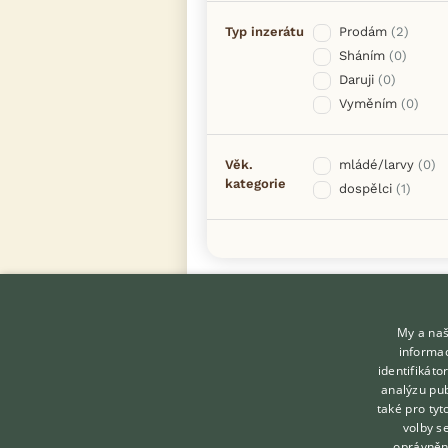
Typ inzerátu
Prodám
(2)
Sháním
(0)
Daruji
(0)
Vyměním
(0)
Věk.
mládé/larvy
(0)
kategorie
dospělci
(1)
My a naš
informac
identifikát
analýzu pub
také pro tyt
KONTAKT DO REDAKCE
volby s
WEBU
oprávněn