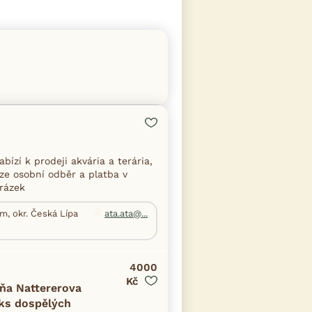
zí k prodeji akvária a terária,
uze osobní odběr a platba v
Mrázek
m, okr. Česká Lípa
ata.ata@...
4000
Kč
aňa Nattererova
 ks dospělých