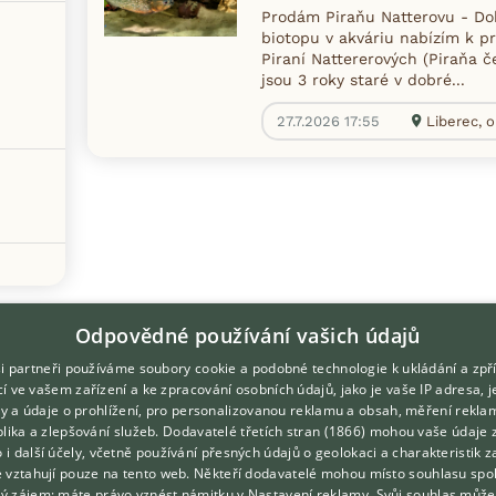
Prodám Piraňu Natterovu - Do
biotopu v akváriu nabízím k pr
Piraní Nattererových (Piraňa č
jsou 3 roky staré v dobré...
27.7.2026 17:55
Liberec, o
Odpovědné používání vašich údajů
i partneři používáme soubory cookie a podobné technologie k ukládání a zpř
í ve vašem zařízení a ke zpracování osobních údajů, jako je vaše IP adresa, 
ory a údaje o prohlížení, pro personalizovanou reklamu a obsah, měření rekla
lika a zlepšování služeb.
Dodavatelé třetích stran (1866)
mohou vaše údaje 
DOMOVSKÁ STRÁNKA
O nás
o i další účely, včetně používání přesných údajů o geolokaci a charakteristik z
e vztahují pouze na tento web. Někteří dodavatelé mohou místo souhlasu spo
INZERCE
Kontakt
ý zájem; máte právo vznést námitku v
Nastavení reklamy
. Svůj souhlas může