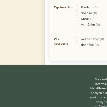
Typ inzerátu
Prodám
(0)
Sháním
(0)
Daruji
(0)
Vyměním
(0)
Věk.
mládé/larvy
(0)
kategorie
dospělci
(0)
My a naš
informac
identifikát
analýzu pub
také pro tyt
KONTAKT DO REDAKCE
volby s
WEBU
oprávněn