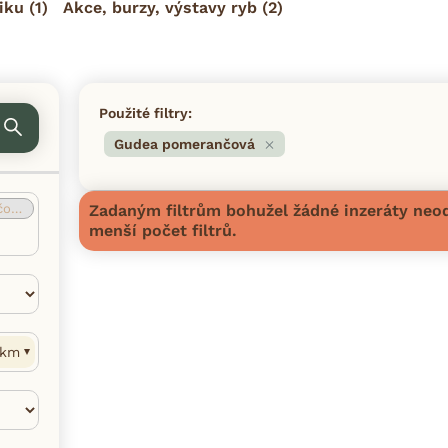
iku
(1)
Akce, burzy, výstavy ryb
(2)
Použité filtry:
Gudea pomerančová
vá
(0)
Zadaným filtrům bohužel žádné inzeráty neod
menší počet filtrů.
km