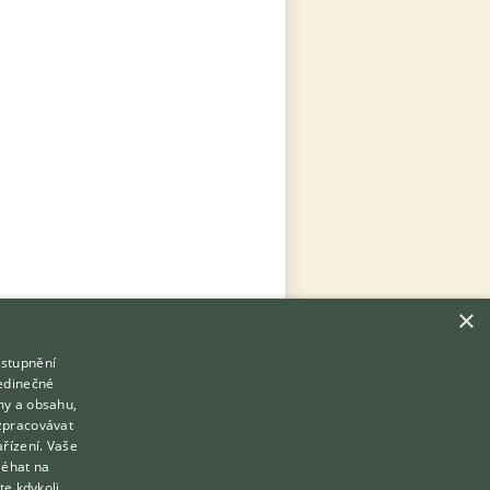
×
ístupnění
Hledáte zvířecího kamaráda?
jedinečné
Zdarma vám poradí
my a obsahu,
VETERINÁŘ ONLINE
zpracovávat
Přihlášení
ařízení. Vaše
KONZULTOVAT S VETERINÁŘEM
léhat na
Registrace
te kdykoli