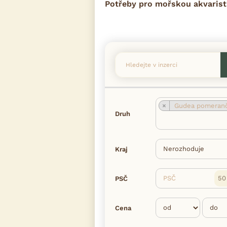
Potřeby pro mořskou akvarist
×
Gudea pomerančo
Druh
Kraj
PSČ
PSČ
Cena