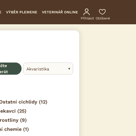
E
VÝBĚR PLEMENE
VETERINÁŘ ONLINE
Přihlásit
Oblíbené
ožte
Akvaristika
erát
Ostatní cichlidy
(12)
sekavci
(25)
rostliny
(9)
ní chemie
(1)