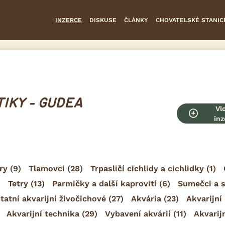
INZERCE
DISKUSE
ČLÁNKY
CHOVATELSKÉ STANIC
IKY - GUDEA
Vl
inz
ry
(9)
Tlamovci
(28)
Trpasličí cichlidy a cichlidky
(1)
)
Tetry
(13)
Parmičky a další kaprovití
(6)
Sumečci a 
tatní akvarijní živočichové
(27)
Akvária
(23)
Akvarijní 
Akvarijní technika
(29)
Vybavení akvárií
(11)
Akvarij