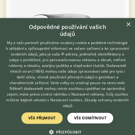
×
Odpovědné používání vašich
údajů
My a naši partneři používáme soubory cookie a podobné technologie
k ukládání a zpřístupnění informací ve vašem zařízení a ke zpracování
osobních údajů, jako je vaše IP adresa, jedinečné identifikátory a
údaje o prohlížení, pro personalizovanou reklamu a obsah, měření
reklamy a obsahu, analýzu publika a zlepšování služeb.
Dodavatelé
třetích stran (1866)
mohou vaše údaje zpracovávat také pro tyto i
Hledáte zvířecího kamaráda?
další účely, včetně používání přesných údajů o geolokaci a
Zdarma vám poradí
charakteristik zařízení. Vaše volby se vztahují pouze na tento web.
Ryby: Endlerka (Poecilia wingei) - 15 Kč/ks Kříženec endlerky a
VETERINÁŘ ONLINE
Někteří dodavatelé mohou místo souhlasu spoléhat na oprávněný
gupky - 10 Kč/ks Říčanka skvrnitá (Phalloceros caudimaculatus)
KONZULTOVAT S
zájem; máte právo vznést námitku v
- 35 Kč/ks Čapala pardálí (Chapalichthys pardalis) - 50 Kč/ks
Nastavení reklamy
. Svůj souhlas
VETERINÁŘEM
Simoch...
můžete kdykoli odvolat v
Nastavení cookies
.
Zásady ochrany osobních
údajů
24.7.2026 12:58
VŠE PŘIJMOUT
VŠE ODMÍTNOUT
Chromeč, okr. Šumperk
rezucha
427×
PŘIZPŮSOBIT