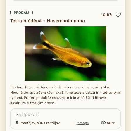
PRODÁM
16 Kč
Tetra měděná - Hasemania nana
Prodám Tetru měděnou - čilá, mírumilovná, hejnová rybka
vhodná do společenských akvárií, nejlépe s ostatními tetrovitými
rybami. Preferuje dobře osázené minimálně 50-ti litrové
akvárium s tmavým dnem....
2.8.2026 17:22
Prostějov, okr. Prostějov
jomapv
697×