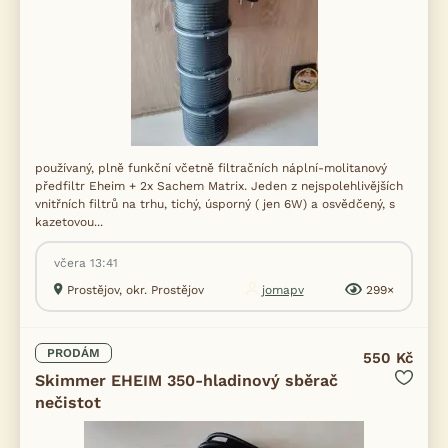
používaný, plně funkční včetně filtračních náplní-molitanový
předfiltr Eheim + 2x Sachem Matrix. Jeden z nejspolehlivějších
vnitřních filtrů na trhu, tichý, úsporný ( jen 6W) a osvědčený, s
kazetovou...
včera 13:41
Prostějov, okr. Prostějov
jomapv
299×
PRODÁM
550 Kč
Skimmer EHEIM 350-hladinový sběrač
nečistot