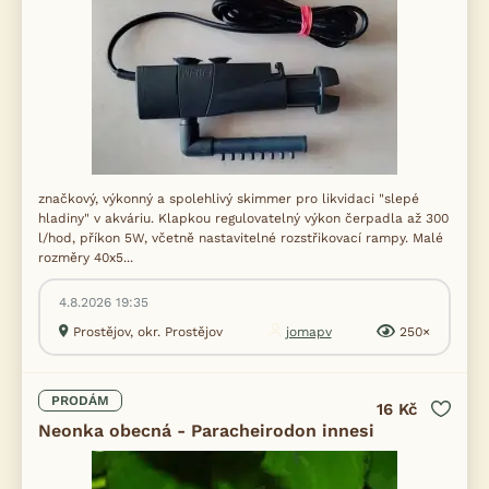
značkový, výkonný a spolehlivý skimmer pro likvidaci "slepé
hladiny" v akváriu. Klapkou regulovatelný výkon čerpadla až 300
l/hod, příkon 5W, včetně nastavitelné rozstřikovací rampy. Malé
rozměry 40x5...
4.8.2026 19:35
Prostějov, okr. Prostějov
jomapv
250×
PRODÁM
16 Kč
Neonka obecná - Paracheirodon innesi