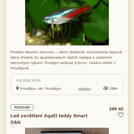
Prodám Neonku obecnou - velmi oblíbená, mírumilovná hejnová
tetra vhodná do společenských nádrží nejlépe s ostatními
tetrovitými rybami. Prodejní velikost 2,5cm+. Osobní odběr v
Prostějově.
4.8.2026 19:35
Prostějov, okr. Prostějov
jomapv
298×
PRODÁM
399 Kč
Led osvětlení AqaEl leddy Smart
D&N