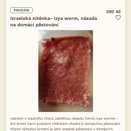
PRODÁM
290 Kč
Izraelská nitěnka- Izya worm, násada
na domácí pěstování
nabízím z vlastního chovu zaběhlou násadu červů Izya worms -
živí krmní červi podobní nitěnkám vhodní k domácímu pěstování.
Hlavní výhodou krmení je jeho snadné pěstování v domácích