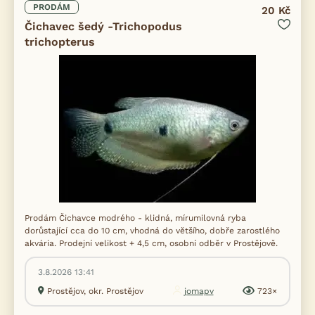
PRODÁM
20 Kč
Čichavec šedý -Trichopodus
trichopterus
Prodám Čichavce modrého - klidná, mírumilovná ryba
dorůstající cca do 10 cm, vhodná do většího, dobře zarostlého
akvária. Prodejní velikost + 4,5 cm, osobní odběr v Prostějově.
3.8.2026 13:41
Prostějov, okr. Prostějov
jomapv
723×