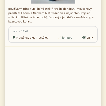
používaný, plně funkční včetně filtračních náplní-molitanový
předfiltr Eheim + Sachem Matrix.Jeden z nejspolehlivějších
vnitřních filtrů na trhu, tichý, úsporný ( jen 6W) a osvědčený, s
kazetovou kons...
včera 13:41
Prostějov, okr. Prostějov
jomapv
251×