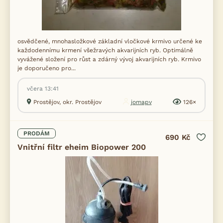
osvědčené, mnohasložkové základní vločkové krmivo určené ke
každodennímu krmení všežravých akvarijních ryb. Optimálně
vyvážené složení pro růst a zdárný vývoj akvarijních ryb. Krmivo
je doporučeno pro...
včera 13:41
Prostějov, okr. Prostějov
jomapv
126×
PRODÁM
690 Kč
Vnitřní filtr eheim Biopower 200