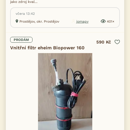
jako zdroj kval...
včera 13:42
Prostějov, okr. Prostějov
jomapv
401×
PRODÁM
590 Kč
Vnitřní filtr eheim Biopower 160