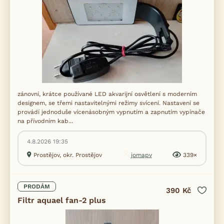
zánovní, krátce používané LED akvarijní osvětlení s moderním
designem, se třemi nastavitelnými režimy svícení. Nastavení se
provádí jednoduše vícenásobným vypnutím a zapnutím vypínače
na přívodním kab...
4.8.2026 19:35
Prostějov, okr. Prostějov
jomapv
339×
PRODÁM
390 Kč
Filtr aquael fan-2 plus