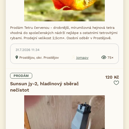
Prodám Tetru červenou - drobnější, mírumilovná hejnová tetra
vhodná do společenských nádrží nejlépe s ostatními tetrovitými
rybami. Prodejní velikost 2,5cm+. Osobní odběr v Prostějově.
31.7.2026 11:34
Prostějov, okr. Prostějov
jomapv
75×
PRODÁM
120 Kč
Sunsun jy-2, hladinový sběrač
nečistot