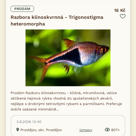
PRODÁM
16 Kč
Razbora klínoskvrnná - Trigonostigma
heteromorpha
Prodám Razboru klínoskvrnnou - klidná, mírumilovná, velice
oblíbená hejnová rybka vhodná do společenských akvárií,
nejlépe s drobnými tetrovitými rybami a parmičkami. Preferuje
dobře osázené minimálně...
3.8.2026 13:40
Prostějov, okr. Prostějov
jomapv
807×