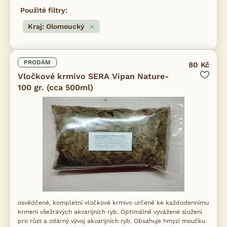
Použité filtry:
Kraj: Olomoucký
PRODÁM
80 Kč
Vločkové krmivo SERA Vipan Nature-
100 gr. (cca 500ml)
osvědčené, kompletní vločkové krmivo určené ke každodennímu
krmení všežravých akvarijních ryb. Optimálně vyvážené složení
pro růst a zdárný vývoj akvarijních ryb. Obsahuje hmyzí moučku