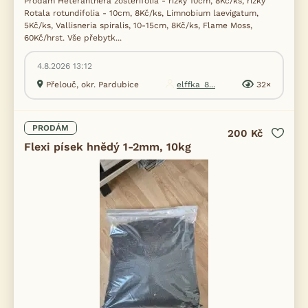
Prodám Heteranthera zosterifolia - řízky 10cm, 8Kč/ks, řízky
Rotala rotundifolia - 10cm, 8Kč/ks, Limnobium laevigatum,
5Kč/ks, Vallisneria spiralis, 10-15cm, 8Kč/ks, Flame Moss,
60Kč/hrst. Vše přebytk...
4.8.2026 13:12
Přelouč, okr. Pardubice
elffka_8...
32×
PRODÁM
200 Kč
Flexi písek hnědý 1-2mm, 10kg