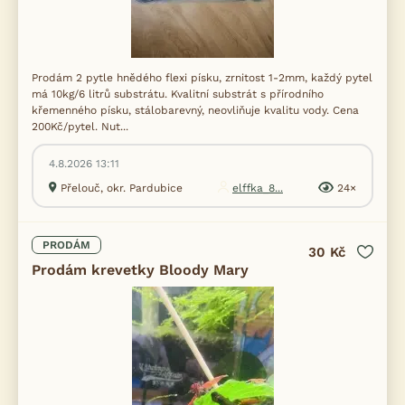
Prodám 2 pytle hnědého flexi písku, zrnitost 1-2mm, každý pytel
má 10kg/6 litrů substrátu. Kvalitní substrát s přírodního
křemenného písku, stálobarevný, neovliňuje kvalitu vody. Cena
200Kč/pytel. Nut...
4.8.2026 13:11
Přelouč, okr. Pardubice
elffka_8...
24×
PRODÁM
30 Kč
Prodám krevetky Bloody Mary