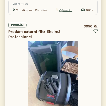
včera 11:30
Chrudim, okr. Chrudim
gigaexot...
1641×
PRODÁM
3950 Kč
Prodám externí filtr Eheim3
Professionel