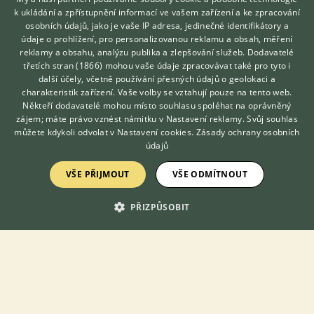
k ukládání a zpřístupnění informací ve vašem zařízení a ke zpracování
osobních údajů, jako je vaše IP adresa, jedinečné identifikátory a
údaje o prohlížení, pro personalizovanou reklamu a obsah, měření
reklamy a obsahu, analýzu publika a zlepšování služeb.
Dodavatelé
třetích stran (1866)
mohou vaše údaje zpracovávat také pro tyto i
Hledáte zvířecího kamaráda?
další účely, včetně používání přesných údajů o geolokaci a
Nabízím k prodeji vzácné bojovnice Betta Macrostoma z
Zdarma vám poradí
charakteristik zařízení. Vaše volby se vztahují pouze na tento web.
vlastního odchovu. Ryby jsou ve skvělé kondici velikost cca 7-
VETERINÁŘ ONLINE
8cm. Klidná, majestátní vzácná ale nenáročná ryba (vhodná i pro
Někteří dodavatelé mohou místo souhlasu spoléhat na oprávněný
malá akvária)....
KONZULTOVAT S
zájem; máte právo vznést námitku v
Nastavení reklamy
. Svůj souhlas
VETERINÁŘEM
můžete kdykoli odvolat v
Nastavení cookies
.
Zásady ochrany osobních
údajů
13.6.2026 15:35
Horní Újezd, okr. Svitavy
netfish
1048×
VŠE PŘIJMOUT
VŠE ODMÍTNOUT
PŘIZPŮSOBIT
PRODÁM
7 Kč
Prodám Paví očka