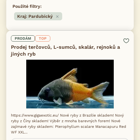
Použité filtry:
Kraj: Pardubický
PRODÁM
TOP
Prodej terčovců, L-sumců, skalár, rejnoků a
jiných ryb
https://www.gigaexotic.eu/ Nové ryby z Brazílie skladem! Nový
ryby z Číny skladem! Výběr z mnoha barevných forem! Nové
zajímavé ryby skladem: Pterophyllum scalare Manacapuru Red
WF XXL...