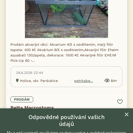
Prodám akvarijní věci: Akvarium 40l s osvětlením, malý filtr
tapeta: 400 Kč Akvárium 60l s osvětnením,Akvarijní filtr Eheim
aquaball 130,tapeta, dekorace: 1500 Kč Akvarijné filtr EHEIM
Pick-Up 60 -...
28.6.2026 22:44
Holice, okr. Pardubice
petrkabe...
84×
PRODÁM
Betta Macrostoma
×
Odpovědné používání vašich
údajů
My a naši partneři používáme soubory cookie a podobné technologie