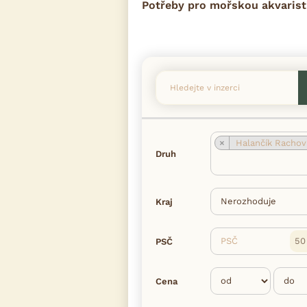
Potřeby pro mořskou akvarist
×
Halančík Rachov
Druh
Kraj
PSČ
PSČ
Cena