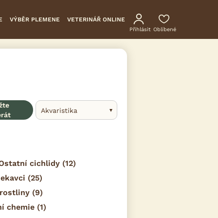
E
VÝBĚR PLEMENE
VETERINÁŘ ONLINE
Přihlásit
Oblíbené
žte
Akvaristika
erát
Ostatní cichlidy
(12)
sekavci
(25)
rostliny
(9)
ní chemie
(1)