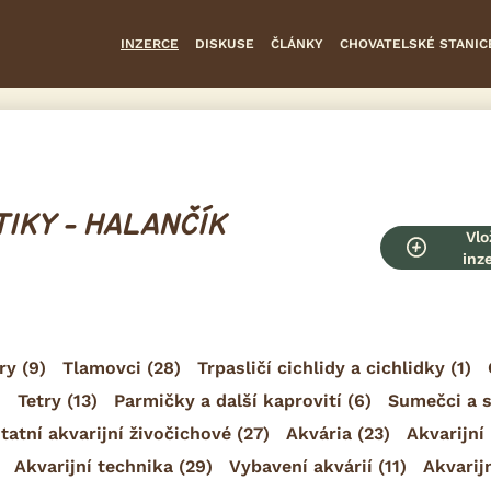
INZERCE
DISKUSE
ČLÁNKY
CHOVATELSKÉ STANIC
IKY - HALANČÍK
Vlo
inz
ry
(9)
Tlamovci
(28)
Trpasličí cichlidy a cichlidky
(1)
)
Tetry
(13)
Parmičky a další kaprovití
(6)
Sumečci a 
tatní akvarijní živočichové
(27)
Akvária
(23)
Akvarijní 
Akvarijní technika
(29)
Vybavení akvárií
(11)
Akvarij