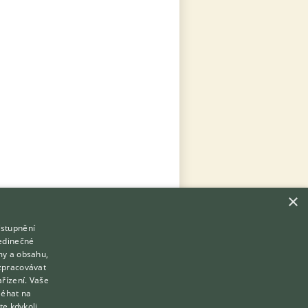
×
ístupnění
Hledáte zvířecího kamaráda?
jedinečné
Zdarma vám poradí
my a obsahu,
VETERINÁŘ ONLINE
zpracovávat
Přihlášení
ařízení. Vaše
KONZULTOVAT S VETERINÁŘEM
léhat na
Registrace
te kdykoli