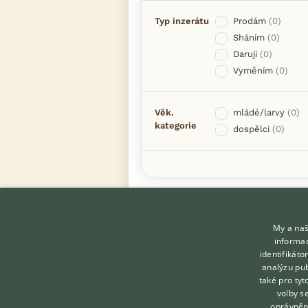
Typ inzerátu
Prodám
(0)
Sháním
(0)
Daruji
(0)
Vyměním
(0)
Věk.
mládé/larvy
(0)
kategorie
dospělci
(0)
My a naš
informac
identifikát
analýzu pub
také pro tyt
KONTAKT DO REDAKCE
volby s
WEBU
oprávněn