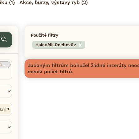
iku
(1)
Akce, burzy, výstavy ryb
(2)
Použité filtry:
Halančík Rachovův
ův
(0)
Zadaným filtrům bohužel žádné inzeráty neod
menší počet filtrů.
km