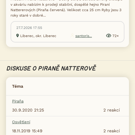
v akváriu nabízím k prodeji stabilní, dospělé hejno Piraní
Nattererových (Piraňa červená). Velikost cca 25 cm Ryby jsou 3
roky staré v dobré...
27.7.2026 17:55
Liberec, okr. Liberec
santoris...
72×
DISKUSE O PIRANĚ NATTEROVĚ
Téma
Piraňa
30.9.2020 21:25
2
reakcí
Osvětlení
18.11.2019 15:49
2
reakcí