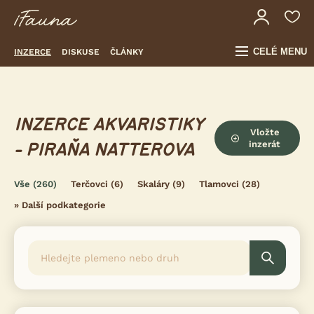
CELÉ MENU
INZERCE
DISKUSE
ČLÁNKY
INZERCE AKVARISTIKY
Vložte
inzerát
- PIRAŇA NATTEROVA
Vše
(260)
Terčovci
(6)
Skaláry
(9)
Tlamovci
(28)
»
Další podkategorie