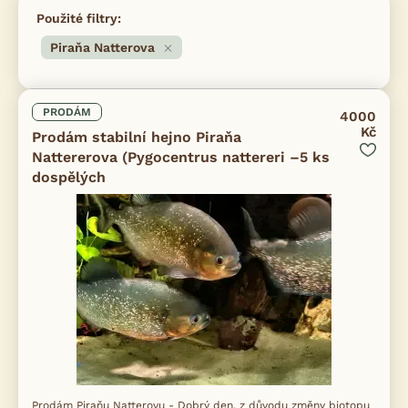
Použité filtry:
Piraňa Natterova
PRODÁM
4000
Kč
Prodám stabilní hejno Piraňa
Nattererova (Pygocentrus nattereri –5 ks
dospělých
Prodám Piraňu Natterovu - Dobrý den, z důvodu změny biotopu