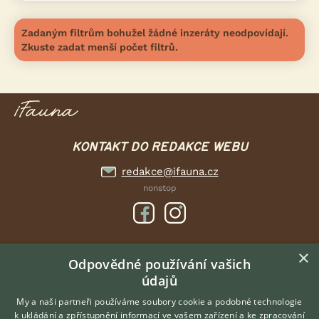
Zadaným filtrům bohužel žádné inzeráty neodpovídají.
Zkuste zadat menší počet filtrů.
KONTAKT DO REDAKCE WEBU
redakce@ifauna.cz
nonstop
×
DOMOVSKÁ STRÁNKA
Odpovědné používání vašich
údajů
INZERCE
DISKUSE
My a naši partneři používáme soubory cookie a podobné technologie
k ukládání a zpřístupnění informací ve vašem zařízení a ke zpracování
ČLÁNKY