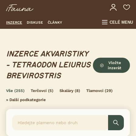
CELÉ MENU
INZERCE
DISKUSE
ČLÁNKY
INZERCE AKVARISTIKY
Vložte
- TETRAODON LEIURUS
inzerát
BREVIROSTRIS
Vše
(255)
Terčovci
(5)
Skaláry
(8)
Tlamovci
(29)
»
Další podkategorie