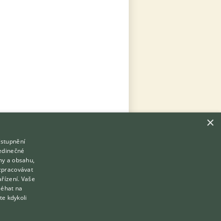
×
ístupnění
Hledáte zvířecího kamaráda?
jedinečné
Zdarma vám poradí
my a obsahu,
VETERINÁŘ ONLINE
zpracovávat
Přihlášení
ařízení. Vaše
KONZULTOVAT S VETERINÁŘEM
léhat na
Registrace
te kdykoli