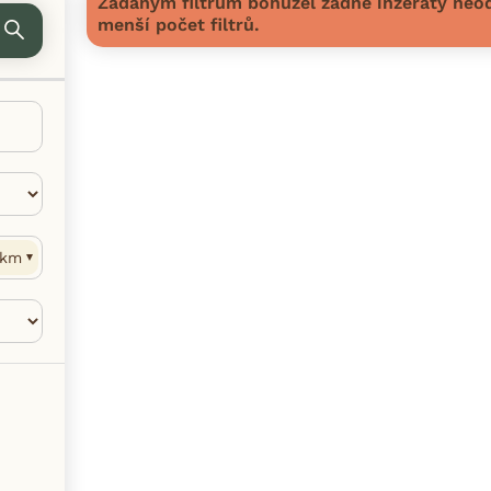
Zadaným filtrům bohužel žádné inzeráty neod
menší počet filtrů.
km