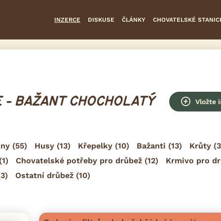
INZERCE
DISKUSE
ČLÁNKY
CHOVATELSKÉ STANIC
 - BAŽANT CHOCHOLATÝ
Vložte 
hny
(55)
Husy
(13)
Křepelky
(10)
Bažanti
(13)
Krůty
(3
(1)
Chovatelské potřeby pro drůbež
(12)
Krmivo pro d
3)
Ostatní drůbež
(10)