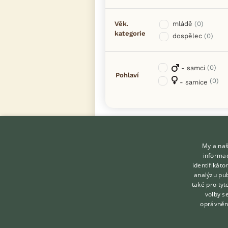
Věk.
mládě
(0)
kategorie
dospělec
(0)
(0)
- samci
Pohlaví
(0)
- samice
My a naš
informac
identifikát
analýzu pub
také pro tyt
KONTAKT DO REDAKCE
volby s
WEBU
oprávněn
redakce@ifauna.cz
nonstop