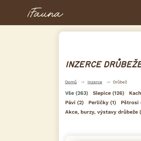
INZERCE DRŮBEŽE
Domů
Inzerce
Drůbež
Vše
(263)
Slepice
(126)
Kac
Pávi
(2)
Perličky
(1)
Pštrosi
Akce, burzy, výstavy drůbeže
(