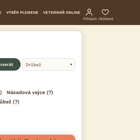
E
VÝBĚR PLEMENE
VETERINÁŘ ONLINE
Přihlásit
Oblíbené
inzerát
Drůbež
)
Násadová vejce
(7)
růbež
(7)