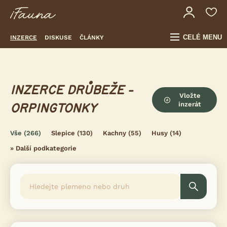
CELÉ MENU
INZERCE
DISKUSE
ČLÁNKY
INZERCE DRŮBEŽE -
Vložte
inzerát
ORPINGTONKY
Vše
(266)
Slepice
(130)
Kachny
(55)
Husy
(14)
»
Další podkategorie