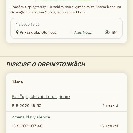
Prodám Orpingtonky - prodám nebo vyměním za jiného kohouta
Orpington, narození 1.5.26, jsou velice klidní.
1.8.2026 18:25
Příkazy, okr. Olomouc
Aleš Nov...
49×
DISKUSE O ORPINGTONKÁCH
Téma
Pan Ťupa, chovatel orpingtonek
8.9.2020 19:50
1
reakcí
Zmena hlavy slepice
13.9.2021 07:40
16
reakcí