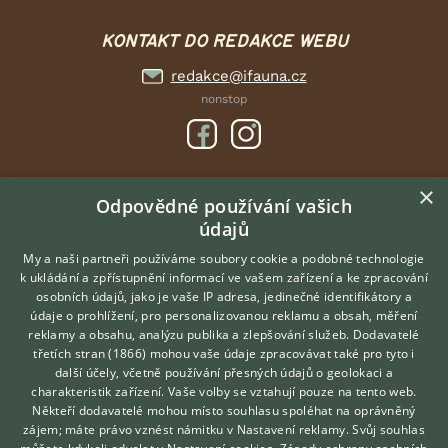
KONTAKT DO REDAKCE WEBU
redakce@ifauna.cz
nonstop
×
DOMOVSKÁ STRÁNKA
Odpovědné používání vašich
údajů
INZERCE
DISKUSE
My a naši partneři používáme soubory cookie a podobné technologie
k ukládání a zpřístupnění informací ve vašem zařízení a ke zpracování
ČLÁNKY
osobních údajů, jako je vaše IP adresa, jedinečné identifikátory a
údaje o prohlížení, pro personalizovanou reklamu a obsah, měření
O nás
reklamy a obsahu, analýzu publika a zlepšování služeb.
Dodavatelé
třetích stran (1866)
mohou vaše údaje zpracovávat také pro tyto i
Kontakt
Hledáte zvířecího kamaráda?
další účely, včetně používání přesných údajů o geolokaci a
Zdarma vám poradí
Možnosti zvýraznění inzerátů
charakteristik zařízení. Vaše volby se vztahují pouze na tento web.
VETERINÁŘ ONLINE
Podmínky užití
Někteří dodavatelé mohou místo souhlasu spoléhat na oprávněný
KONZULTOVAT S
zájem; máte právo vznést námitku v
Nastavení reklamy
. Svůj souhlas
Zpracování osobních údajů
VETERINÁŘEM