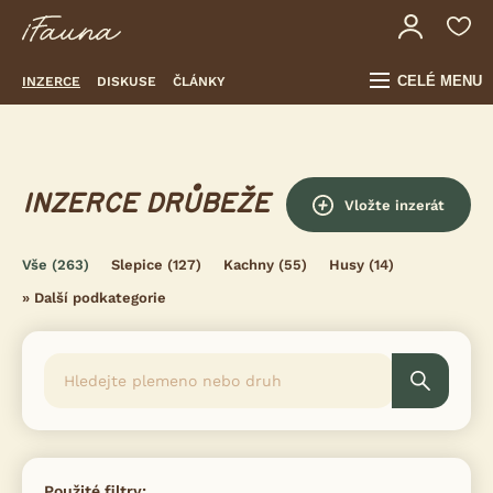
CELÉ MENU
INZERCE
DISKUSE
ČLÁNKY
INZERCE DRŮBEŽE
Vložte inzerát
Vše
(263)
Slepice
(127)
Kachny
(55)
Husy
(14)
»
Další podkategorie
Použité filtry: