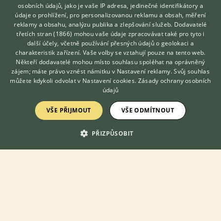
osobních údajů, jako je vaše IP adresa, jedinečné identifikátory a
údaje o prohlížení, pro personalizovanou reklamu a obsah, měření
reklamy a obsahu, analýzu publika a zlepšování služeb.
Dodavatelé
Daruji Hedvábničky - Daruji ročního kohoutka Hedvábničky
třetích stran (1866)
mohou vaše údaje zpracovávat také pro tyto i
Hledáte zvířecího kamaráda?
barvy popelavé. Máme dva kohoutky. Dokáže se starat o
další účely, včetně používání přesných údajů o geolokaci a
Zdarma vám poradí
slepice, je zvyklý na lidi, neútočí.
charakteristik zařízení. Vaše volby se vztahují pouze na tento web.
VETERINÁŘ ONLINE
Někteří dodavatelé mohou místo souhlasu spoléhat na oprávněný
6.7.2026 08:20
KONZULTOVAT S
zájem; máte právo vznést námitku v
Nastavení reklamy
. Svůj souhlas
VETERINÁŘEM
můžete kdykoli odvolat v
Nastavení cookies
.
Zásady ochrany osobních
Zdiby, okr. Praha-východ
Pavel Vá...
219×
údajů
VŠE PŘIJMOUT
VŠE ODMÍTNOUT
DARUJI
Daruji kohouta
PŘIZPŮSOBIT