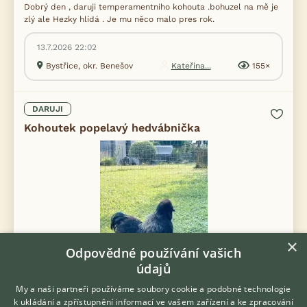
Dobrý den , daruji temperamentniho kohouta .bohuzel na mě je
zlý ale Hezky hlídá . Je mu něco malo pres rok.
13.7.2026 22:02
Bystřice, okr. Benešov
Kateřina...
155×
DARUJI
Kohoutek popelavý hedvábnička
×
Odpovědné používání vašich
údajů
My a naši partneři používáme soubory cookie a podobné technologie
k ukládání a zpřístupnění informací ve vašem zařízení a ke zpracování