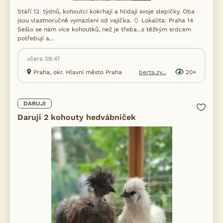
Stáří 12. týdnů, kohoutci kokrhají a hlídají svoje slepičky. Oba
jsou vlastnoručně vymazlení od vajíčka. 🥚 Lokalita: Praha 14
Sešlo se nám více kohoutků, než je třeba...s těžkým srdcem
potřebuji a...
včera 09:47
Praha, okr. Hlavní město Praha
berta.zy...
20×
DARUJI
Daruji 2 kohouty hedvábniček