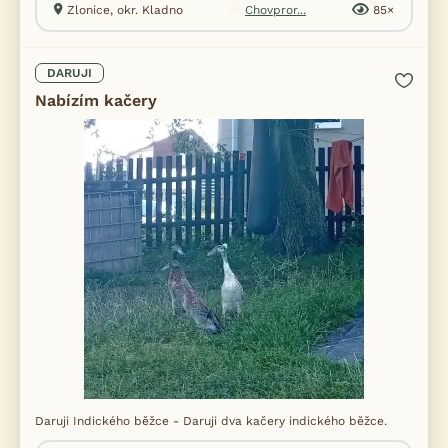
Zlonice, okr. Kladno
Chovpror...
85×
DARUJI
Nabízím kačery
Daruji Indického běžce - Daruji dva kačery indického běžce.