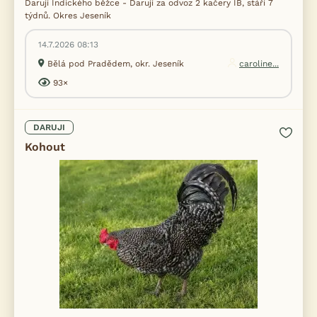
Daruji Indického běžce - Daruji za odvoz 2 kačery IB, stáří 7
týdnů. Okres Jeseník
14.7.2026 08:13
Bělá pod Pradědem, okr. Jeseník
caroline...
93×
DARUJI
Kohout