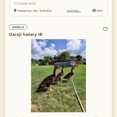
17.7.2026 16:52
Habartov, okr. Sokolov
laylinka...
83×
DARUJI
Daruji kačery IB