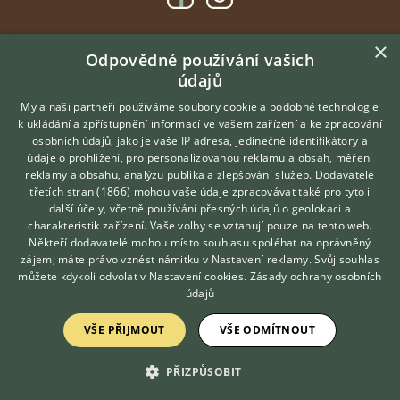
×
DOMOVSKÁ STRÁNKA
Odpovědné používání vašich
údajů
INZERCE
DISKUSE
My a naši partneři používáme soubory cookie a podobné technologie
k ukládání a zpřístupnění informací ve vašem zařízení a ke zpracování
ČLÁNKY
osobních údajů, jako je vaše IP adresa, jedinečné identifikátory a
údaje o prohlížení, pro personalizovanou reklamu a obsah, měření
O nás
reklamy a obsahu, analýzu publika a zlepšování služeb.
Dodavatelé
třetích stran (1866)
mohou vaše údaje zpracovávat také pro tyto i
Kontakt
Hledáte zvířecího kamaráda?
další účely, včetně používání přesných údajů o geolokaci a
Zdarma vám poradí
Možnosti zvýraznění inzerátů
charakteristik zařízení. Vaše volby se vztahují pouze na tento web.
VETERINÁŘ ONLINE
Podmínky užití
Někteří dodavatelé mohou místo souhlasu spoléhat na oprávněný
KONZULTOVAT S
zájem; máte právo vznést námitku v
Nastavení reklamy
. Svůj souhlas
Zpracování osobních údajů
VETERINÁŘEM
můžete kdykoli odvolat v
Nastavení cookies
.
Zásady ochrany osobních
údajů
Přihlášení
VŠE PŘIJMOUT
VŠE ODMÍTNOUT
Registrace
PŘIZPŮSOBIT
Created by