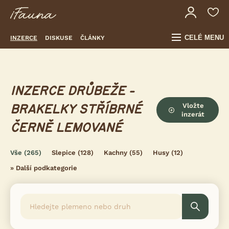
CELÉ MENU
INZERCE
DISKUSE
ČLÁNKY
INZERCE DRŮBEŽE -
Vložte
BRAKELKY STŘÍBRNÉ
inzerát
ČERNĚ LEMOVANÉ
Vše
(265)
Slepice
(128)
Kachny
(55)
Husy
(12)
»
Další podkategorie