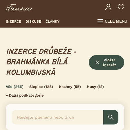
CELÉ MENU
INZERCE
DISKUSE
ČLÁNKY
INZERCE DRŮBEŽE -
Vložte
BRAHMÁNKA BÍLÁ
inzerát
KOLUMBIJSKÁ
Vše
(265)
Slepice
(128)
Kachny
(55)
Husy
(12)
»
Další podkategorie