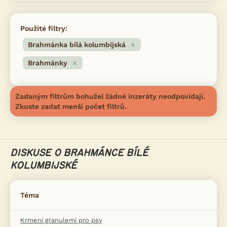
Použité filtry:
Brahmánka bílá kolumbijská
Brahmánky
Zadaným filtrům bohužel žádné inzeráty neodpovídají.
Zkuste zadat menší počet filtrů.
DISKUSE O BRAHMÁNCE BÍLÉ
KOLUMBIJSKÉ
Téma
Krmení granulemi pro psy