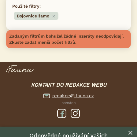
Použité filtry:
Bojovnice šamo
Zadaným filtrům bohužel žádné inzeráty neodpovídají.
Zkuste zadat menší počet filtrů.
KONTAKT DO REDAKCE WEBU
redakce@ifauna.cz
nonstop
×
DOMOVSKÁ STRÁNKA
Odpovědné používání vašich