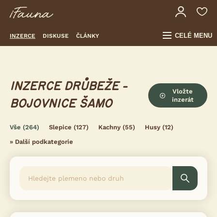
CELÉ MENU
INZERCE
DISKUSE
ČLÁNKY
INZERCE DRŮBEŽE -
Vložte
inzerát
BOJOVNICE ŠAMO
Vše
(264)
Slepice
(127)
Kachny
(55)
Husy
(12)
»
Další podkategorie