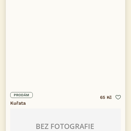
PRODÁM
65 Kč
Kuřata