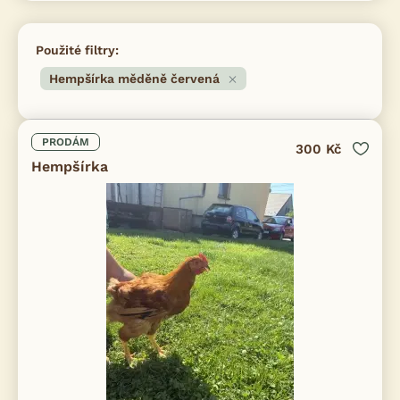
Použité filtry:
Hempšírka měděně červená
PRODÁM
300 Kč
Hempšírka