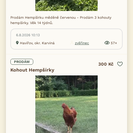
Prodám Hempšírku měděně červenou - Prodám 3 kohouty
hempšírky. Věk 14 týdnů.
6.8.2026 10:13
Havířov, okr. Karviná
zvěřinec
57×
PRODÁM
300 Kč
Kohout Hempšírky