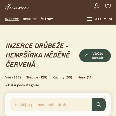
CELÉ MENU
INZERCE
DISKUSE
ČLÁNKY
INZERCE DRŮBEŽE -
Vložte
HEMPŠÍRKA MĚDĚNĚ
inzerát
ČERVENÁ
Vše
(262)
Slepice
(125)
Kachny
(55)
Husy
(14)
»
Další podkategorie