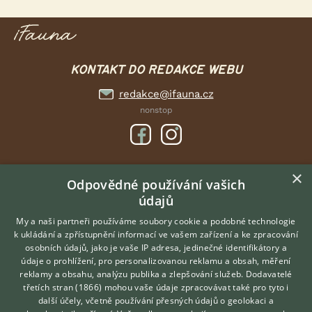
KONTAKT DO REDAKCE WEBU
redakce@ifauna.cz
nonstop
×
DOMOVSKÁ STRÁNKA
Odpovědné používání vašich
údajů
INZERCE
DISKUSE
My a naši partneři používáme soubory cookie a podobné technologie
k ukládání a zpřístupnění informací ve vašem zařízení a ke zpracování
ČLÁNKY
osobních údajů, jako je vaše IP adresa, jedinečné identifikátory a
údaje o prohlížení, pro personalizovanou reklamu a obsah, měření
O nás
reklamy a obsahu, analýzu publika a zlepšování služeb.
Dodavatelé
třetích stran (1866)
mohou vaše údaje zpracovávat také pro tyto i
Kontakt
Hledáte zvířecího kamaráda?
další účely, včetně používání přesných údajů o geolokaci a
Zdarma vám poradí
Možnosti zvýraznění inzerátů